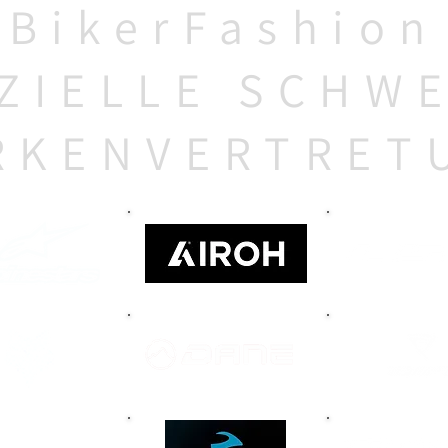
BikerFashion
ZIELLE SCHW
RKENVERTRET