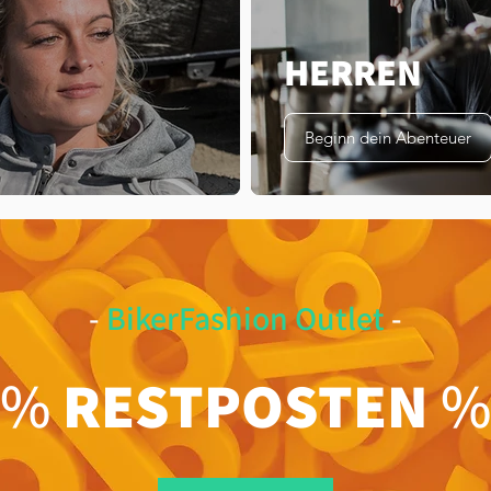
HERREN
Beginn dein Abenteuer
-
BikerFashion Outlet
-
%%
RESTPOSTEN
%