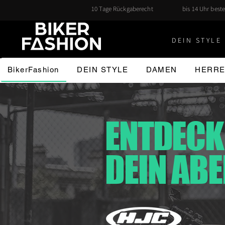
10 Tage Rückgaberecht
bis 14 Uhr beste
DEIN STYLE 
BikerFashion
DEIN STYLE
DAMEN
HERR
ENTDECK
DEIN AB