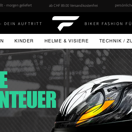
llt - morgen geliefert
persönlic
ab CHF 89.00 Versandkostenfrei
- DEIN AUFTRITT
BIKER FASHION FÜ
EN
KINDER
HELME & VISIERE
TECHNIK / 
E
ENTEUER