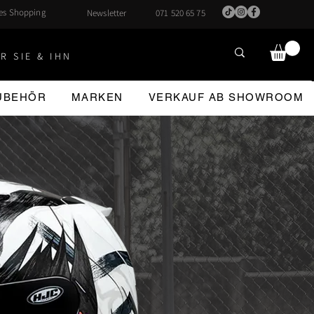
hes Shopping
Newsletter
071 520 65 75
R SIE & IHN
ZUBEHÖR
MARKEN
VERKAUF AB SHOWROOM