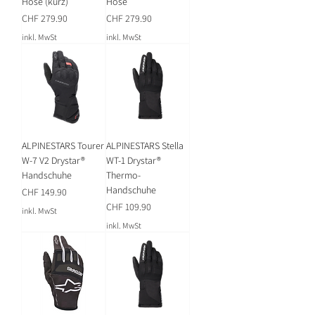
Hose (kurz)
Hose
Preis
Preis
CHF 279.90
CHF 279.90
inkl. MwSt
inkl. MwSt
ALPINESTARS Tourer
ALPINESTARS Stella
W-7 V2 Drystar®
WT-1 Drystar®
Handschuhe
Thermo-
Handschuhe
Preis
CHF 149.90
Preis
CHF 109.90
inkl. MwSt
inkl. MwSt