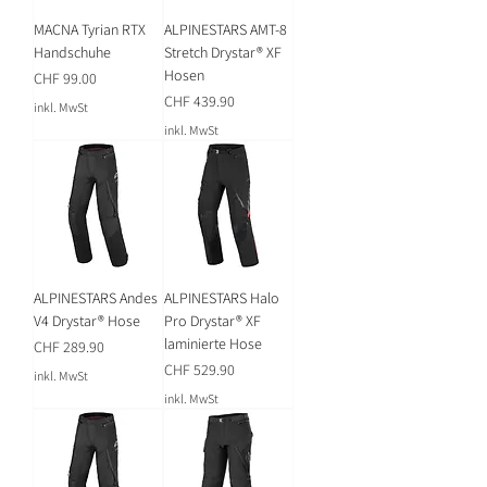
MACNA Tyrian RTX
ALPINESTARS AMT-8
Handschuhe
Stretch Drystar® XF
Hosen
Preis
CHF 99.00
Preis
CHF 439.90
inkl. MwSt
inkl. MwSt
ALPINESTARS Andes
ALPINESTARS Halo
V4 Drystar® Hose
Pro Drystar® XF
laminierte Hose
Preis
CHF 289.90
Preis
CHF 529.90
inkl. MwSt
inkl. MwSt