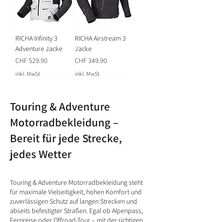
RICHA Infinity 3
RICHA Airstream 3
Adventure Jacke
Jacke
Preis
Preis
CHF 529.90
CHF 349.90
inkl. MwSt
inkl. MwSt
Touring & Adventure
Motorradbekleidung –
Bereit für jede Strecke,
jedes Wetter
Touring & Adventure Motorradbekleidung steht
für maximale Vielseitigkeit, hohen Komfort und
zuverlässigen Schutz auf langen Strecken und
abseits befestigter Straßen. Egal ob Alpenpass,
Fernreise oder Offroad-Tour – mit der richtigen