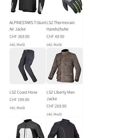
ALPINESTARS T-Stunt
LS2 Thermorain
Air Jacke
Handschuhe
Preis
Preis
CHF 369.90
CHF 49.90
inkl. MwSt
inkl. MwSt
LS2 Coast Hose
LS2 Liberty Man
Jacke
Preis
CHF 199.90
Preis
CHF 269.90
inkl. MwSt
inkl. MwSt