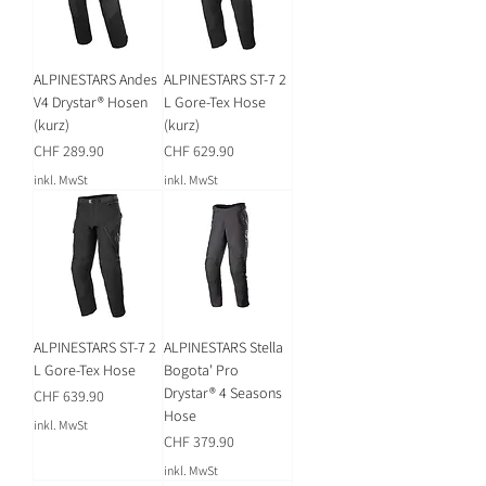
ALPINESTARS Andes
ALPINESTARS ST-7 2
V4 Drystar® Hosen
L Gore-Tex Hose
(kurz)
(kurz)
Preis
Preis
CHF 289.90
CHF 629.90
inkl. MwSt
inkl. MwSt
ALPINESTARS ST-7 2
ALPINESTARS Stella
L Gore-Tex Hose
Bogota' Pro
Drystar® 4 Seasons
Preis
CHF 639.90
Hose
inkl. MwSt
Preis
CHF 379.90
inkl. MwSt