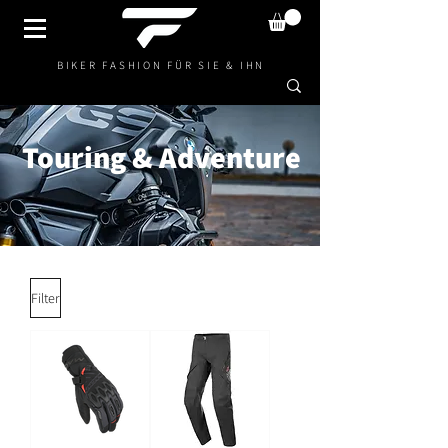
BIKER FASHION FÜR SIE & IHN
Touring & Adventure
Filter