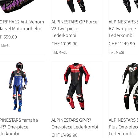
C RPHA 12 Anti Venom
ALPINESTARS GP Force
ALPINESTARS S
Marvel Motorradhelm
V2 Two-piece
R7 Two-piece
Lederkombi
Lederkombi
is
F 699.00
Preis
Preis
CHF 1'099.90
CHF 1'449.90
l. MwSt
inkl. MwSt
inkl. MwSt
PINESTARS Yamaha
ALPINESTARS GP-R7
ALPINESTARS S
-R7 One-piece
One-piece Lederkombi
Plus One-piec
derkombi
Lederkombi
Preis
CHF 1'499.90