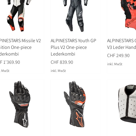
PINESTARS Missile V2
ALPINESTARS Youth GP
ALPINESTARS G
nition One-piece
Plus V2 One-piece
V3 Leder Han
derkombi
Lederkombi
Preis
CHF 249.90
is
Preis
F 1'369.90
CHF 839.90
inkl. MwSt
l. MwSt
inkl. MwSt