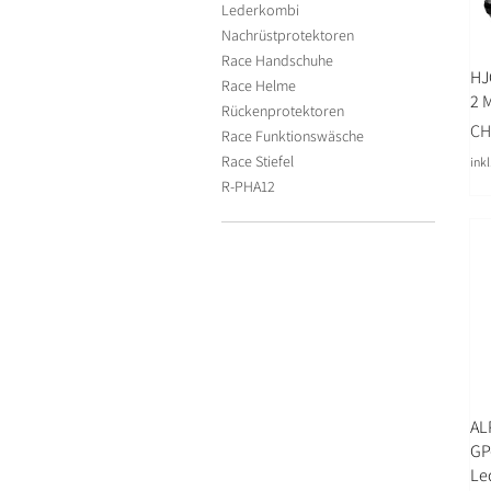
Lederkombi
Nachrüstprotektoren
Race Handschuhe
HJ
Race Helme
2 
Rückenprotektoren
Pre
CH
Race Funktionswäsche
Race Stiefel
ink
R-PHA12
AL
GP
Le