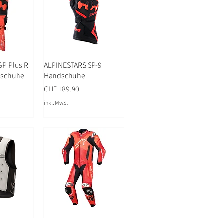
P Plus R
ALPINESTARS SP-9
dschuhe
Handschuhe
Preis
CHF 189.90
inkl. MwSt