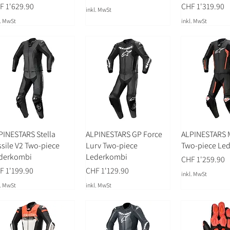
is
Preis
F 1'629.90
CHF 1'319.90
inkl. MwSt
l. MwSt
inkl. MwSt
PINESTARS Stella
ALPINESTARS GP Force
ALPINESTARS M
ssile V2 Two-piece
Lurv Two-piece
Two-piece Le
derkombi
Lederkombi
Preis
CHF 1'259.90
is
Preis
F 1'199.90
CHF 1'129.90
inkl. MwSt
l. MwSt
inkl. MwSt