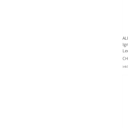
AL
Ig
Le
Pre
CH
ink