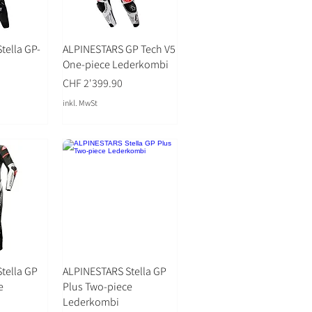
tella GP-
ALPINESTARS GP Tech V5
One-piece Lederkombi
Preis
CHF 2'399.90
inkl. MwSt
tella GP
ALPINESTARS Stella GP
e
Plus Two-piece
Lederkombi