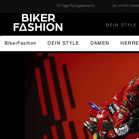
10 Tage Rückgaberecht
bis 14 Uhr beste
DEIN STYLE 
BikerFashion
DEIN STYLE
DAMEN
HERR