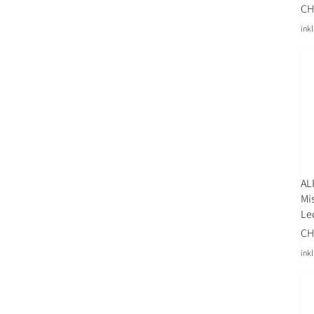
Pre
CH
ink
AL
Mi
Le
Pre
CH
ink