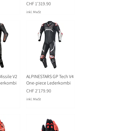
Preis
CHF 1'319.90
inkl. MwSt
issile V2
ALPINESTARS GP Tech V4
derkombi
One-piece Lederkombi
Preis
CHF 2'179.90
inkl. MwSt