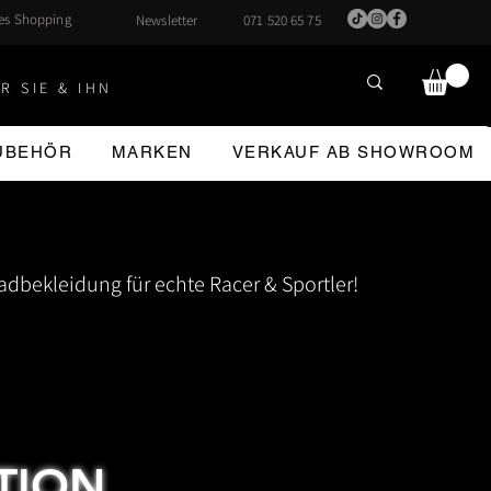
hes Shopping
Newsletter
071 520 65 75
R SIE & IHN
ZUBEHÖR
MARKEN
VERKAUF AB SHOWROOM
dbekleidung für echte Racer & Sportler!
TION