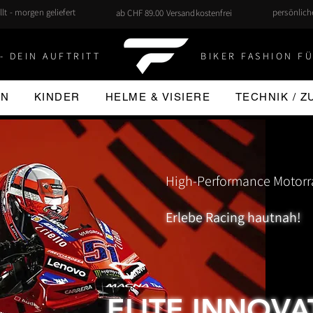
llt - morgen geliefert
persönlic
ab CHF 89.00 Versandkostenfrei
- DEIN AUFTRITT
BIKER FASHION FÜ
EN
KINDER
HELME & VISIERE
TECHNIK / 
High-Performance Motorra
Erlebe Racing hautnah!
ELITE INNOVA