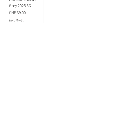
Grey 2025 3D
Preis
CHF 39.00
inkl. MwSt
Lust auf News?