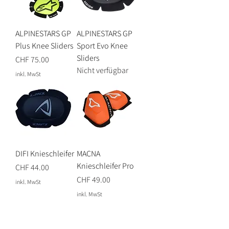
ALPINESTARS GP
ALPINESTARS GP
Plus Knee Sliders
Sport Evo Knee
Sliders
Preis
CHF 75.00
Nicht verfügbar
inkl. MwSt
DIFI Knieschleifer
MACNA
Knieschleifer Pro
Preis
CHF 44.00
Preis
CHF 49.00
inkl. MwSt
inkl. MwSt