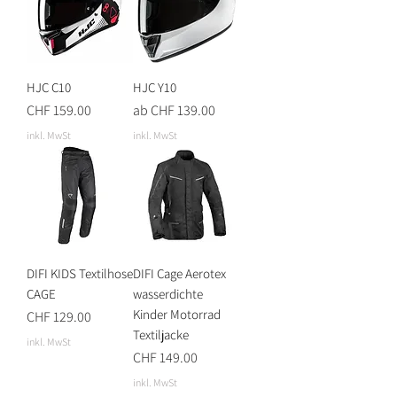
HJC C10
HJC Y10
Preis
Sale-Preis
CHF 159.00
ab
CHF 139.00
inkl. MwSt
inkl. MwSt
DIFI KIDS Textilhose
DIFI Cage Aerotex
CAGE
wasserdichte
Kinder Motorrad
Preis
CHF 129.00
Textiljacke
inkl. MwSt
Preis
CHF 149.00
inkl. MwSt