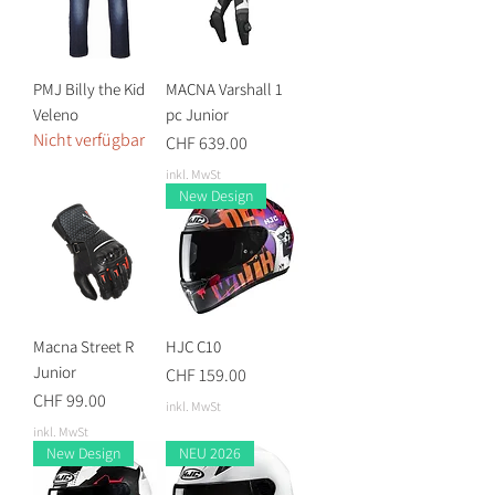
PMJ Billy the Kid
MACNA Varshall 1
Veleno
pc Junior
Nicht verfügbar
Preis
CHF 639.00
inkl. MwSt
New Design
Macna Street R
HJC C10
Junior
Preis
CHF 159.00
Preis
CHF 99.00
inkl. MwSt
inkl. MwSt
New Design
NEU 2026