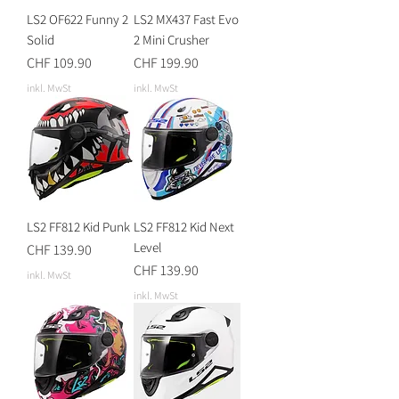
LS2 OF622 Funny 2
LS2 MX437 Fast Evo
Solid
2 Mini Crusher
Preis
Preis
CHF 109.90
CHF 199.90
inkl. MwSt
inkl. MwSt
LS2 FF812 Kid Punk
LS2 FF812 Kid Next
Level
Preis
CHF 139.90
Preis
CHF 139.90
inkl. MwSt
inkl. MwSt