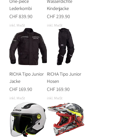
One-piece
Wasserdichte
Lederkombi
Kinderjacke
Preis
Preis
CHF 839.90
CHF 239.90
inkl. MwSt
inkl. MwSt
RICHA Tipo Junior
RICHA Tipo Junior
Jacke
Hosen
Preis
Preis
CHF 169.90
CHF 169.90
inkl. MwSt
inkl. MwSt