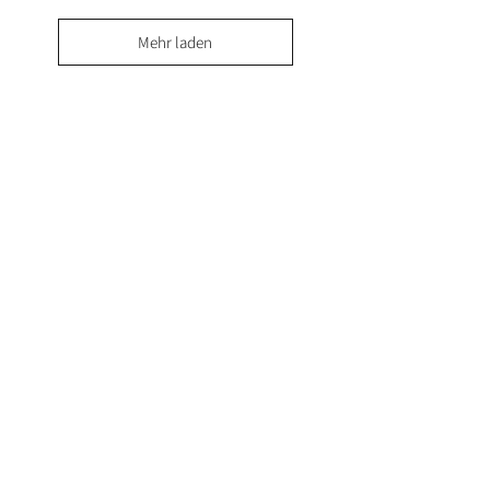
Mehr laden
Lust auf News?