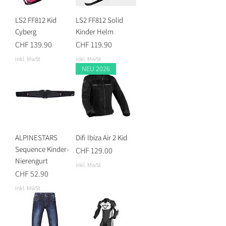
LS2 FF812 Kid
LS2 FF812 Solid
Cyberg
Kinder Helm
Preis
Preis
CHF 139.90
CHF 119.90
inkl. MwSt
inkl. MwSt
NEU 2026
ALPINESTARS
Difi Ibiza Air 2 Kid
Sequence Kinder-
Preis
CHF 129.00
Nierengurt
inkl. MwSt
Preis
CHF 52.90
inkl. MwSt