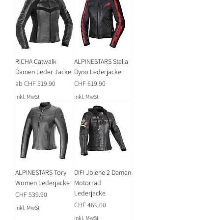
RICHA Catwalk
ALPINESTARS Stella
Damen Leder Jacke
Dyno Lederjacke
Sale-Preis
Preis
ab
CHF 519.90
CHF 619.90
inkl. MwSt
inkl. MwSt
ALPINESTARS Tory
DIFI Jolene 2 Damen
Women Lederjacke
Motorrad
Lederjacke
Preis
CHF 539.90
Preis
CHF 469.00
inkl. MwSt
inkl. MwSt