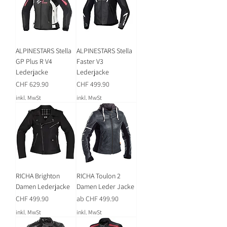
ALPINESTARS Stella
ALPINESTARS Stella
GP Plus R V4
Faster V3
Lederjacke
Lederjacke
Preis
Preis
CHF 629.90
CHF 499.90
inkl. MwSt
inkl. MwSt
RICHA Brighton
RICHA Toulon 2
Damen Lederjacke
Damen Leder Jacke
Preis
Sale-Preis
CHF 499.90
ab
CHF 499.90
inkl. MwSt
inkl. MwSt