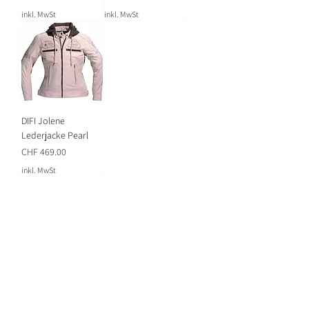
inkl. MwSt
inkl. MwSt
DIFI Jolene
Lederjacke Pearl
Preis
CHF 469.00
inkl. MwSt
Lust auf News?