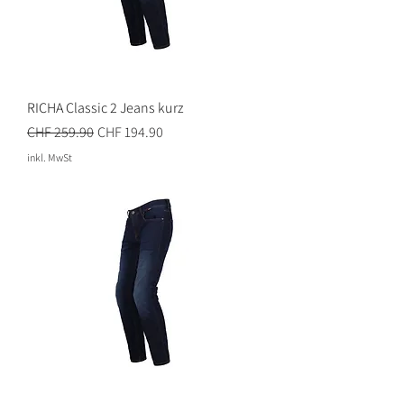
RICHA Classic 2 Jeans kurz
Standardpreis
Sale-Preis
CHF 259.90
CHF 194.90
inkl. MwSt