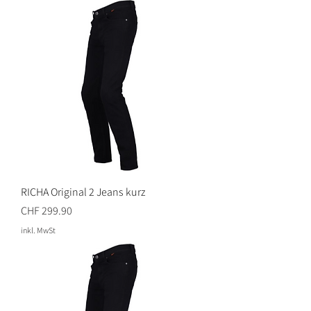
RICHA Original 2 Jeans kurz
Preis
CHF 299.90
inkl. MwSt