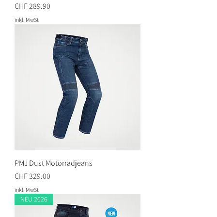
Preis
CHF 289.90
inkl. MwSt
PMJ Dust Motorradjeans
Preis
CHF 329.00
inkl. MwSt
NEU 2026