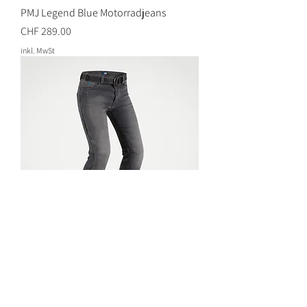
PMJ Legend Blue Motorradjeans
Preis
CHF 289.00
inkl. MwSt
PMJ Legend Grey Motorradjeans
Preis
CHF 289.00
inkl. MwSt