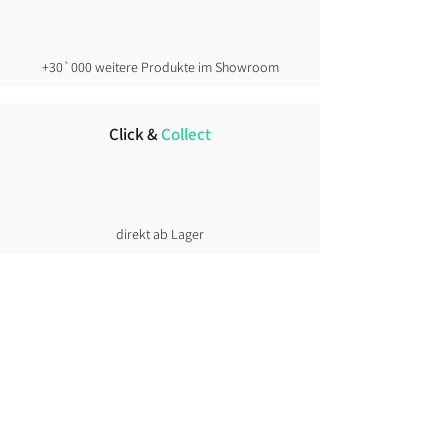
athletischer → keine Nummer
Grösser
schlanke Fahrer → plus 1 Grösse
+30`000 weitere Produkte im Showroom
kräftiger gebaut oder Layering →
eher Zwei Nummer grösser.
Click &
Collect
direkt ab Lager
Lust auf News?