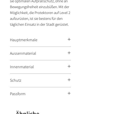
sie optimalen Aufprallschutz, ohne an
Bewegungsfreiheit einzubüßen. Mit der
Möglichkeit, die Protektoren auf Level 2
aufzurüsten, ist sie bestens für den
täglichen Einsatz in der Stadt gerüstet.
Hauptmerkmale
Klassische 5-Pocket-Jeans im
Aussenmaterial
urbanen Stil
Körperbetonter, elastischer
Hochwertiger Mix aus Denim
Innenmaterial
Schnitt
Cordura, Baumwolle und
Dehnbares, robustes Material für
Polyester für erhöhte
Strapazierfähige, flexible
optimale Bewegungsfreiheit
Schutz
Abriebfestigkeit
Gewebestruktur für Tragekomfort
und Sicherheit
Integrierte CE-Level 1 D3O-
Passform
Protektoren an Knien und Hüften
Austauschmöglichkeit gegen CE-
RICHA hat meist eine sportlich-
Level 2 Protektoren
touringorientierte Passform:
Ähnliche