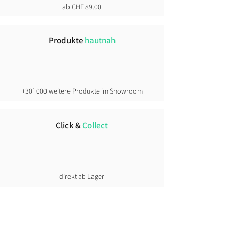
ab CHF 89.00
im Stehen manchmal enger
wirkend
Produkte
hautnah
Faustregel:
athletischer → keine Nummer
Grösser
schlanke Fahrer → plus 1 Grösse
+30`000 weitere Produkte im Showroom
kräftiger gebaut oder Layering →
eher Zwei Nummer grösser.
Click &
Collect
direkt ab Lager
Lust auf News?