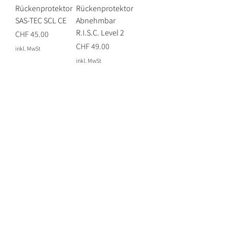
Rückenprotektor
Rückenprotektor
SAS-TEC SCL CE
Abnehmbar
R.I.S.C. Level 2
Preis
CHF 45.00
Preis
CHF 49.00
inkl. MwSt
inkl. MwSt
Lust auf News?