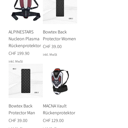
ALPINESTARS
Bowtex Back
Nucleon Plasma
Protector Women
Rückenprotektor
Preis
CHF 39.00
Preis
CHF 199.90
inkl. MwSt
inkl. MwSt
Bowtex Back
MACNA Vault
Protector Man
Rückenprotektor
Preis
Preis
CHF 39.00
CHF 129.00