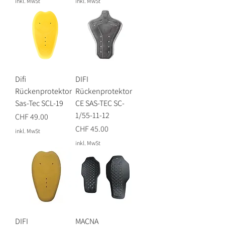
inkl. MwSt
inkl. MwSt
Difi
DIFI
Rückenprotektor
Rückenprotektor
Sas-Tec SCL-19
CE SAS-TEC SC-
1/55-11-12
Preis
CHF 49.00
Preis
CHF 45.00
inkl. MwSt
inkl. MwSt
DIFI
MACNA