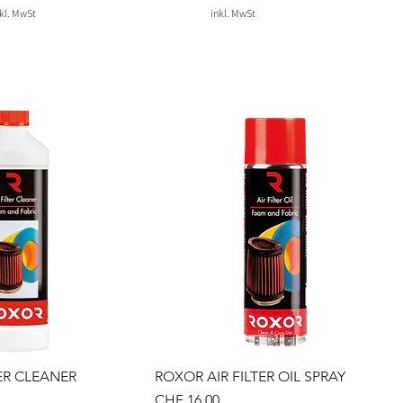
kl. MwSt
inkl. MwSt
ER CLEANER
ROXOR AIR FILTER OIL SPRAY
Preis
CHF 16.00