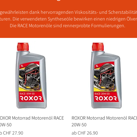
gewährleisten dank hervorragenden Viskositäts- und Scherstabilitä
uren. Die verwendeten Syntheseöle bewirken einen niedrigen Ölve
Die RACE Motorenöle sind rennerprobte Formulierungen.
OXOR Motorrad Motorenöl RACE
Schnellansicht
ROXOR Motorrad Motorenöl RAC
Schnellansicht
0W-50
20W-50
ale-Preis
Sale-Preis
b
CHF 27.90
ab
CHF 26.90