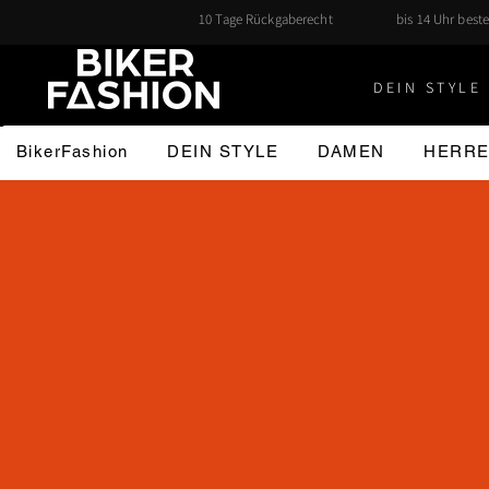
10 Tage Rückgaberecht
bis 14 Uhr beste
DEIN STYLE 
BikerFashion
DEIN STYLE
DAMEN
HERR