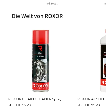
inkl. MwSt
in
Die Welt von ROXOR
ROXOR CHAIN CLEANER Spray
ROXOR AIR FILT
Sale-Preis
Sale-Preis
ab
CHF 16.90
ab
CHF 21.90