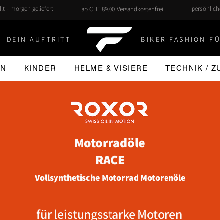
llt - morgen geliefert
persönlic
ab CHF 89.00 Versandkostenfrei
- DEIN AUFTRITT
BIKER FASHION FÜ
EN
KINDER
HELME & VISIERE
TECHNIK / 
Motorradöle
RACE
Vollsynthetische Motorrad Motorenöle
für leistungsstarke Motoren