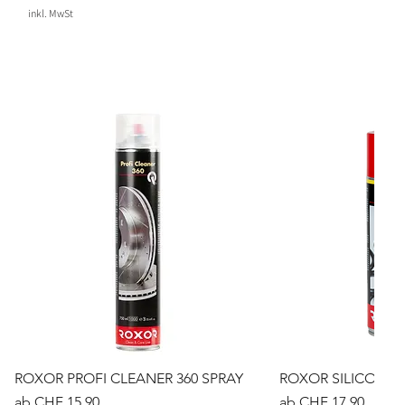
inkl. MwSt
ROXOR PROFI CLEANER 360 SPRAY
ROXOR SILICONE H
Sale-Preis
Sale-Preis
ab
CHF 15.90
ab
CHF 17.90