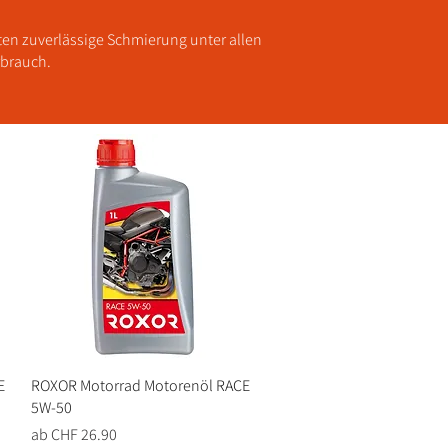
ten zuverlässige Schmierung unter allen
rbrauch.
E
ROXOR Motorrad Motorenöl RACE
Schnellansicht
5W-50
Sale-Preis
ab
CHF 26.90