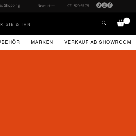
hes Shopping
Newsletter
071 520 65 75
R SIE & IHN
ZUBEHÖR
MARKEN
VERKAUF AB SHOWROOM