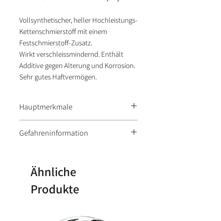
Vollsynthetischer, heller Hochleistungs-
Kettenschmierstoff mit einem
Festschmierstoff-Zusatz.
Wirkt verschleissmindernd. Enthält
Additive gegen Alterung und Korrosion.
Sehr gutes Haftvermögen.
Hauptmerkmale
Sehr gutes Haftvermögen.
Gefahreninformation
Extrem entzündbares Aerosol.
Behälter steht unter Druck: Kann
Ähnliche
bei Erwärmung bersten.
Produkte
Kann Schläfrigkeit und
Benommenheit verursachen.
Giftig für Wasserorganismen, mit