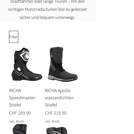
Stadtfahrten oder lange Touren – mit den
richtigen Motorradschuhen bist du jederzeit
sicher und bequem unterwegs.
Filter
RICHA
RICHA Apollo
Speedmaster
wasserdichten
Stiefel
Stiefel
Preis
Preis
CHF 289.90
CHF 219.90
inkl. MwSt
inkl. MwSt