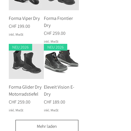
Forma Viper Dry
Forma Frontier
Dry
Preis
CHF 199.00
Preis
CHF 259.00
inkl. MwSt
inkl. MwSt
NEU 2026
NEU 2026
Forma Glider Dry
Eleveit Vision E-
Motorradstiefel
Dry
Preis
Preis
CHF 259.00
CHF 189.00
inkl. MwSt
inkl. MwSt
Mehr laden