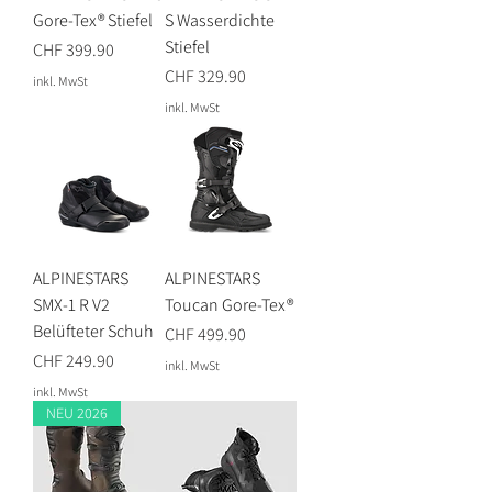
Gore-Tex® Stiefel
S Wasserdichte
Stiefel
Preis
CHF 399.90
Preis
CHF 329.90
inkl. MwSt
inkl. MwSt
ALPINESTARS
ALPINESTARS
SMX-1 R V2
Toucan Gore-Tex®
Belüfteter Schuh
Preis
CHF 499.90
Preis
CHF 249.90
inkl. MwSt
inkl. MwSt
NEU 2026