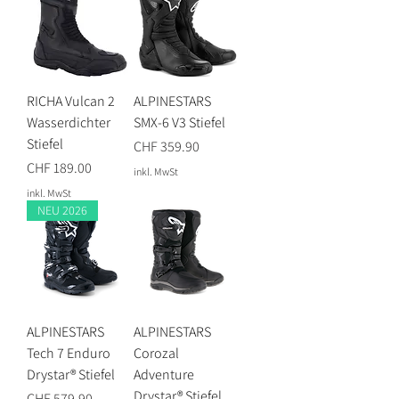
RICHA Vulcan 2
ALPINESTARS
Wasserdichter
SMX-6 V3 Stiefel
Stiefel
Preis
CHF 359.90
Preis
CHF 189.00
inkl. MwSt
inkl. MwSt
NEU 2026
ALPINESTARS
ALPINESTARS
Tech 7 Enduro
Corozal
Drystar® Stiefel
Adventure
Drystar® Stiefel
Preis
CHF 579.90