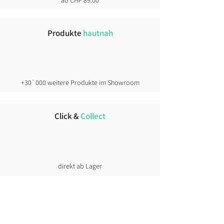
ab CHF 89.00
im Stehen manchmal enger
wirkend
Produkte
hautnah
Faustregel:
athletischer → keine Nummer
Grösser
schlanke Fahrer → plus 1 Grösse
+30`000 weitere Produkte im Showroom
kräftiger gebaut oder Layering →
eher Zwei Nummer grösser.
Click &
Collect
direkt ab Lager
Lust auf News?