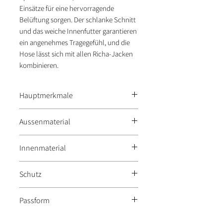
Einsätze für eine hervorragende
Belüftung sorgen. Der schlanke Schnitt
und das weiche Innenfutter garantieren
ein angenehmes Tragegefühl, und die
Hose lässt sich mit allen Richa-Jacken
kombinieren.
Hauptmerkmale
Perfekt für warme Sommertage
Aussenmaterial
durch leichte Materialien und
Mesh-Einsätze
Hochabriebfestes Textil mit
Innenmaterial
Schlanke, komfortable Passform
großflächigen Mesh-Einsätzen
Kombinierbar mit Richa-Jacken
für verbesserte Luftzirkulation
Weiches Netz-Futter für hohen
Schutz
Tragekomfort
Integrierte, herausnehmbare
Passform
D3O CE-Level 1 Knieprotektoren
Auf CE-Level 2 aufrüstbar
RICHA hat meist eine sportlich-