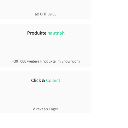
Sitzposition auf Motorrad
berücksichtigt
ab CHF 89.00
im Stehen manchmal enger
wirkend
Produkte
hautnah
Faustregel:
athletischer → keine Nummer
Grösser
schlanke Fahrer → plus 1 Grösse
+30`000 weitere Produkte im Showroom
kräftiger gebaut oder Layering →
eher Zwei Nummer grösser.
Click &
Collect
direkt ab Lager