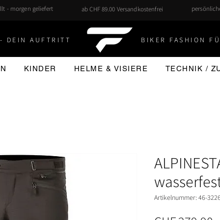
llt - morgen geliefert
persönlic
ab CHF 89.00 Versandkostenfrei
- DEIN AUFTRITT
BIKER FASHION FÜ
EN
KINDER
HELME & VISIERE
TECHNIK / 
ALPINESTA
wasserfest
Artikelnummer: 46-322