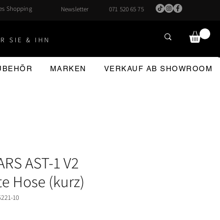
hes Shopping
Newsletter
071 520 65 75
R SIE & IHN
ZUBEHÖR
MARKEN
VERKAUF AB SHOWROOM
RS AST-1 V2
e Hose (kurz)
6221-10