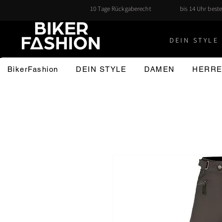
10 Tage Rückgaberecht
bis 14 Uhr beste
DEIN STYLE 
BikerFashion
DEIN STYLE
DAMEN
HERR