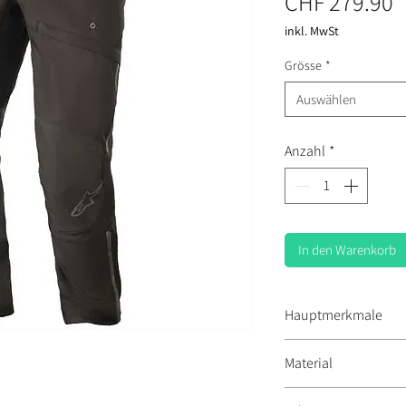
P
CHF 279.90
inkl. MwSt
Grösse
*
Auswählen
Anzahl
*
In den Warenkorb
Hauptmerkmale
Wasserdicht und 
Material
Verstellbares Kn
Protektoren
Aussenmaterial