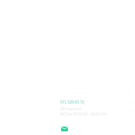
BikerFashion.ch – dein Schweizer Premium Marken 
Motorradbekleidung, Motorradhelme und Zubehör
Bei BikerFashion.ch findest du stylische & sicher
Protektoren & Zubehör – versandkostenfrei ab CHF 
Beratung im Showroom Niederlenz, kompetenter Se
ALPINESTARS, HJC, AIROH, BELL, RICHA, MACNA, 
CHEGEE, PMJ & viele weitere.
Office & Kundendienst
FAQ
071 520 65 75
Vers
Öffnungzeiten:
AGB
MO bis FR 09.00 - 18.00
Uhr
Impr
Daten
EMail