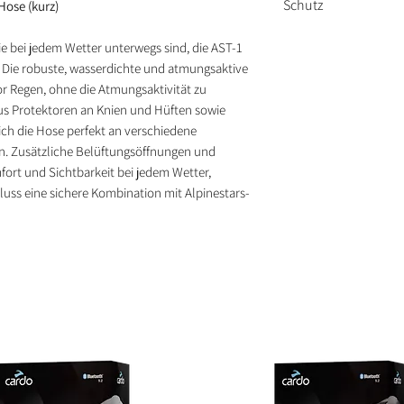
Schutz
ose (kurz)
Belüftungsöffnun
Robustes Textilma
Reflektierende De
Schutz
Nucleon Flex Plu
ie bei jedem Wetter unterwegs sind, die AST-1
Verbindungsreiss
Innenmaterial
Hüften für zuverl
. Die robuste, wasserdichte und atmungsaktive
Alpinestars-Jack
Wasserdichte, a
Anpassbare Kniep
r Regen, ohne die Atmungsaktivität zu
maximalen Komfo
lus Protektoren an Knien und Hüften sowie
ich die Hose perfekt an verschiedene
n. Zusätzliche Belüftungsöffnungen und
mfort und Sichtbarkeit bei jedem Wetter,
uss eine sichere Kombination mit Alpinestars-