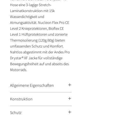
Hose eine 3-lagige Stretch-
Laminatkonstruktion mit 15k
Wasserdichtigkeit und
Atmungsaktivität. Nucleon Flex Pro CE
Level 2 Knieprotektoren, Bioflex CE
Level 1 Hüftprotektoren und zonierte
Thermoisolierung (120g/80g) bieten
umfassenden Schutz und Komfort.
Nahtlos abgestimmt mit der Andes Pro
Drystar® XF Jacke für vollständige
Bewegungsfreiheit auf und abseits des
Motorrads.
Allgeimene Eigenschaften
Drystar® XF 3-Lagen-Stretch-
Konstruktion
Laminat: 15k/15k
Wasserdichtigkeit und
3-lagige stretch-laminierte
Schutz
Atmungsaktivität für trockenen
Drystar® XF-Membran