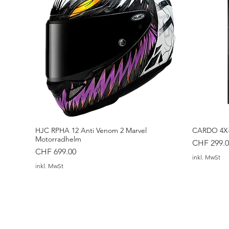
HJC RPHA 12 Anti Venom 2 Marvel
CARDO 4X-
Motorradhelm
Preis
CHF 299.0
Preis
CHF 699.00
inkl. MwSt
inkl. MwSt