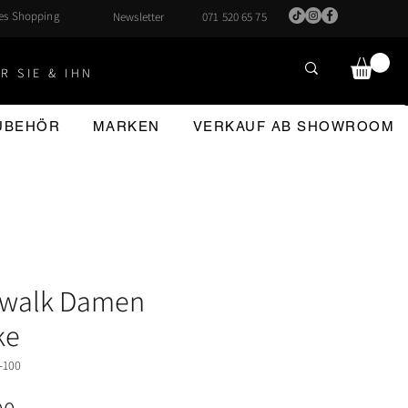
hes Shopping
Newsletter
071 520 65 75
R SIE & IHN
ZUBEHÖR
MARKEN
VERKAUF AB SHOWROOM
twalk Damen
ke
-100