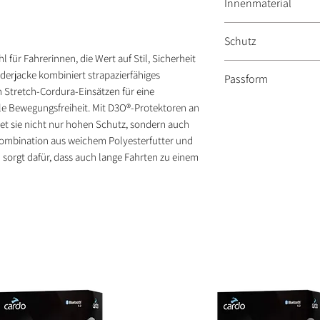
Innenmaterial
praktische Aufb
für Schutz und B
Weiche Neoprens
Weiches Polyeste
maximalen Trage
Schutz
Komfort
Verstellbare Tail
l für Fahrerinnen, die Wert auf Stil, Sicherheit
Neoprenschicht u
Inklusive D3O® Le
Verbindungsmögl
ederjacke kombiniert strapazierfähiges
Passform
zu vermeiden
Schultern und Rü
Hose durch Reis
en Stretch-Cordura-Einsätzen für eine
Bewegungsfreihe
RICHA hat meist eine
e Bewegungsfreiheit. Mit D3O®-Protektoren an
Passform:
et sie nicht nur hohen Schutz, sondern auch
körpernaher Schn
ombination aus weichem Polyesterfutter und
etwas schlanker 
rgt dafür, dass auch lange Fahrten zu einem
Textiljacken
die Grössenangaben 
Oberkörper
Schultern und Ar
Taille leicht tailli
mit Thermofutter 
→ Viele nehmen +2 