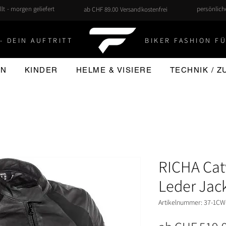
llt - morgen geliefert
persönlic
ab CHF 89.00 Versandkostenfrei
- DEIN AUFTRITT
BIKER FASHION FÜ
EN
KINDER
HELME & VISIERE
TECHNIK / 
RICHA Ca
Leder Jac
Artikelnummer: 37-1CW