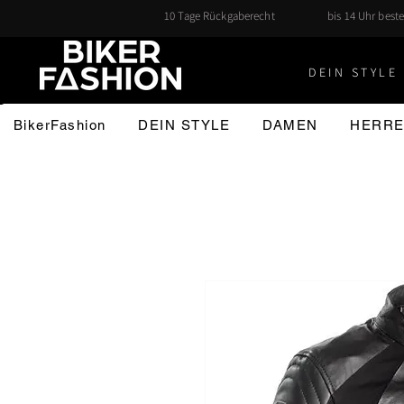
10 Tage Rückgaberecht
bis 14 Uhr beste
DEIN STYLE 
BikerFashion
DEIN STYLE
DAMEN
HERR