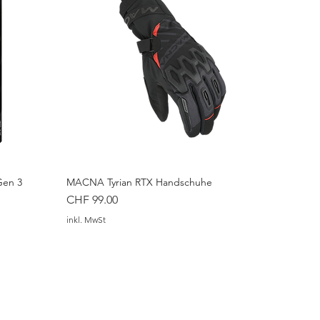
ter sollen
/Bauch vorhanden sind
i Grössen liegt
ure-Bekleidung
 Atlantic oder Boulder fallen
en
 aus
Gen 3
MACNA Tyrian RTX Handschuhe
Preis
CHF 99.00
inkl. MwSt
 eng
tragen an
portlich wie italienische Marken,
mfortabler