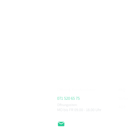
BikerFashion.ch – dein Schweizer Premium Marken 
Motorradbekleidung, Motorradhelme und Zubehör
Bei BikerFashion.ch findest du stylische & sicher
Protektoren & Zubehör – versandkostenfrei ab CHF 
Beratung im Showroom Niederlenz, kompetenter Se
ALPINESTARS, HJC, AIROH, BELL, RICHA, MACNA, 
CHEGEE, PMJ & viele weitere.
Office & Kundendienst
FAQ
071 520 65 75
Vers
Öffnungzeiten:
AGB
MO bis FR 09.00 - 18.00
Uhr
Impr
Daten
EMail