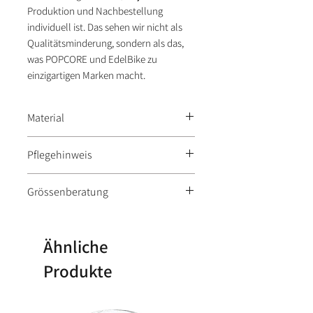
Produktion und Nachbestellung
individuell ist. Das sehen wir nicht als
Qualitätsminderung, sondern als das,
was POPCORE und EdelBike zu
einzigartigen Marken macht.
Material
100% Baumwolle, acid washed
Pflegehinweis
Grammatur: 185 g/m²
Nicht Trockner geeignet,
Grössenberatung
Maschinenwäsche bei 30°C
Messe Deinen Brustumfang
Ähnliche
Grösse
Umfang
Produkte
XS
41-42
81-84
S
43-45
86-88