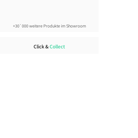
+30`000 weitere Produkte im Showroom
Click &
Collect
direkt ab Lager
Lust auf News?