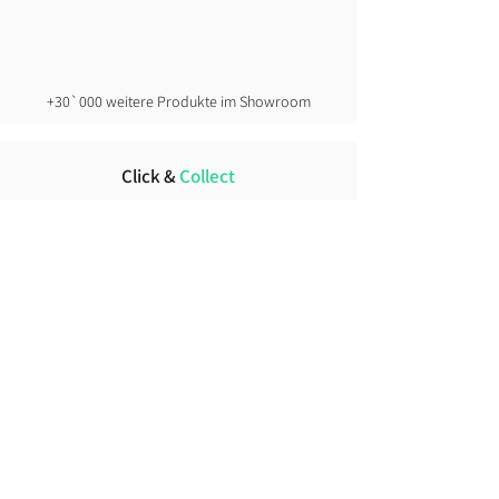
+30`000 weitere Produkte im Showroom
Click &
Collect
direkt ab Lager
Lust auf News?