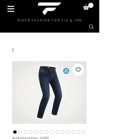
BIKER FASHION FÜR SIE & IHN
Artikelnummer: VV89