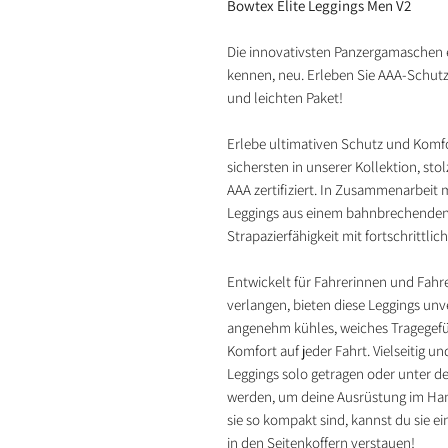
Bowtex Elite Leggings Men V2
Die innovativsten Panzergamaschen e
kennen, neu. Erleben Sie AAA-Schu
und leichten Paket!
Erlebe ultimativen Schutz und Komf
sichersten in unserer Kollektion, s
AAA zertifiziert. In Zusammenarbeit 
Leggings aus einem bahnbrechenden
Strapazierfähigkeit mit fortschrittli
Entwickelt für Fahrerinnen und Fahre
verlangen, bieten diese Leggings unv
angenehm kühles, weiches Tragegefü
Komfort auf jeder Fahrt. Vielseitig u
Leggings solo getragen oder unter d
werden, um deine Ausrüstung im Ha
sie so kompakt sind, kannst du sie 
in den Seitenkoffern verstauen!