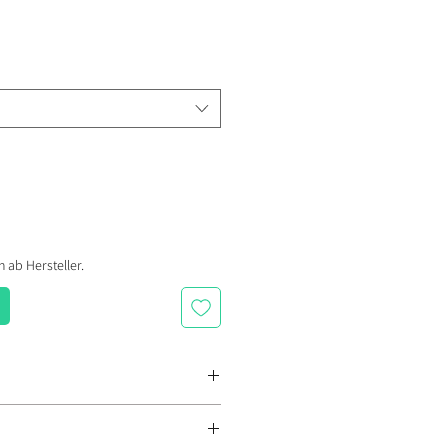
reis
 ab Hersteller.
d mit markentypischen