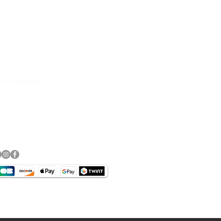
89, Click& Collect persönliche
rvice & Top Marken wie
DANE, DIFI,BOWTEX, CARDO,
and & Rückgabe
essum
schutz​