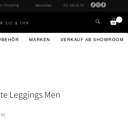
hes Shopping
Newsletter
071 520 65 75
R SIE & IHN
ZUBEHÖR
MARKEN
VERKAUF AB SHOWROOM
ite Leggings Men
-V2