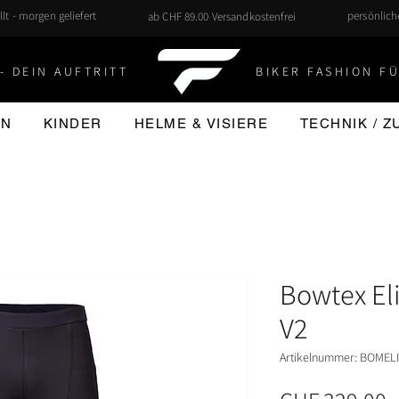
llt - morgen geliefert
persönlic
ab CHF 89.00 Versandkostenfrei
- DEIN AUFTRITT
BIKER FASHION FÜ
EN
KINDER
HELME & VISIERE
TECHNIK / 
Bowtex El
V2
Artikelnummer: BOMELI