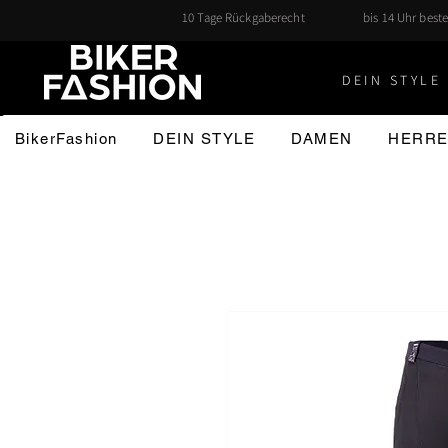
10 Tage Rückgaberecht
bis 14 Uhr beste
DEIN STYLE 
BikerFashion
DEIN STYLE
DAMEN
HERR