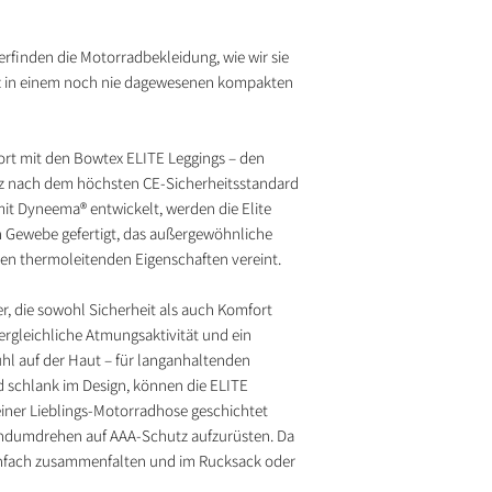
Komplett aus Dyn
CE-Sicherheitsstanda
Grad-Schutz.
rfinden die Motorradbekleidung, wie wir sie
Mit SAS-TEC Leve
tz in einem noch nie dagewesenen kompakten
(KCB2AIR) und Hü
Mit hohem Bund u
einen sicheren Si
ort mit den Bowtex ELITE Leggings – den
Mit einem ergon
tolz nach dem höchsten CE-Sicherheitsstandard
Schnitt für herv
mit Dyneema® entwickelt, werden die Elite
bei voller Bewegu
 Gewebe gefertigt, das außergewöhnliche
Komplett in Europ
chen thermoleitenden Eigenschaften vereint.
Komponenten und
r, die sowohl Sicherheit als auch Komfort
ergleichliche Atmungsaktivität und ein
hl auf der Haut – für langanhaltenden
nd schlank im Design, können die ELITE
einer Lieblings-Motorradhose geschichtet
ndumdrehen auf AAA-Schutz aufzurüsten. Da
einfach zusammenfalten und im Rucksack oder