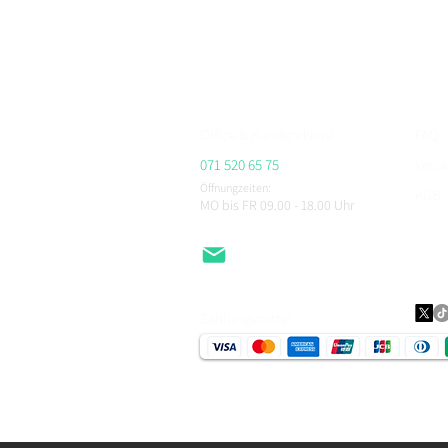
Protektoren & Zubehör – versandkostenfrei ab CHF 
Beratung im Showroom Niederlenz, kompetenter Se
ALPINESTARS, HJC, AIROH, BELL, RICHA, MACNA, 
CHEGEE, PMJ & viele weitere.
Office & Kundendienst
FAQ
071 520 65 75
Vers
Öffnungzeiten:
AGB
MO bis FR 09.00 - 18.00
Uhr
Impr
Daten
EMail
Zahlungsmittel