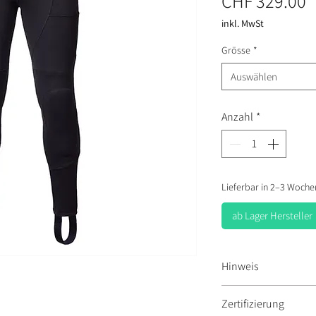
P
CHF 329.00
inkl. MwSt
Grösse
*
Auswählen
Anzahl
*
Lieferbar in 2–3 Wochen
ab Lager Hersteller
Hinweis
Dehnbarerer Bun
Zertifizierung
Kordelzügen.