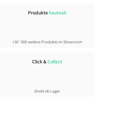
wirkend
Produkte
hautnah
Faustregel:
athletischer → keine Nummer
Grösser
schlanke Fahrer → plus 1 Grösse
+30`000 weitere Produkte im Showroom
kräftiger gebaut oder Layering →
eher Zwei Nummer grösser.
Click &
Collect
direkt ab Lager
Lust auf News?