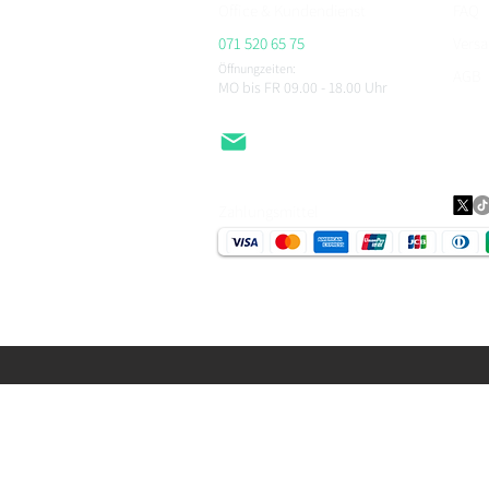
Office & Kundendienst
FAQ
071 520 65 75
Vers
Öffnungzeiten:
AGB
MO bis FR 09.00 - 18.00
Uhr
Impr
Daten
EMail
Zahlungsmittel