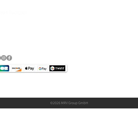
and & Rückgabe
essum
schutz​
©2026 MRV Group GmbH