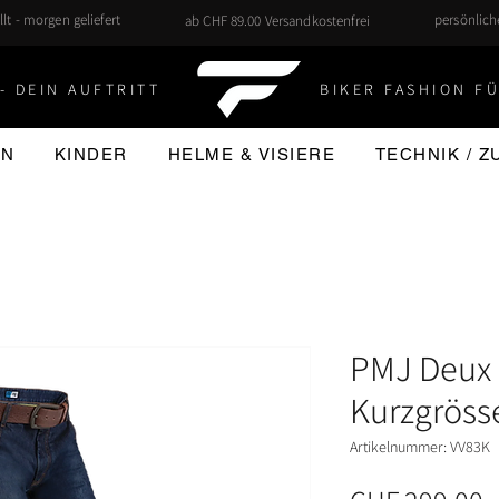
llt - morgen geliefert
persönlic
ab CHF 89.00 Versandkostenfrei
- DEIN AUFTRITT
BIKER FASHION FÜ
EN
KINDER
HELME & VISIERE
TECHNIK / 
PMJ Deux 
Kurzgröss
Artikelnummer: VV83K