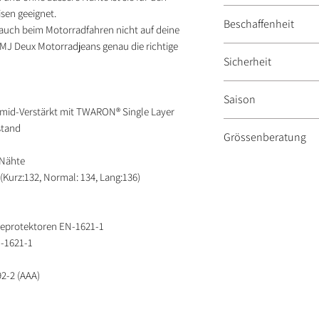
Obermaterial: 98% 
sen geeignet.
Beschaffenheit
Innenfutter: 100% P
 auch beim Motorradfahren nicht auf deine
PMJ Deux Motorradjeans genau die richtige
Aramid / Gürtel: 100
Wasserabweisend
Sicherheit
tierischen Ursprung
Verstellbare un
Saison
EN-1621-1
mid-Verstärkt mit TWARON® Single Layer
Abnehmbare Hüft
Sommer
stand
Grössenberatung
Komplett Aramid-
EN-13595-2, EN-1
 Nähte
PMJ Herren
(Kurz:132, Normal: 134, Lang:136)
Körpergrösse:
Stell dich ohne Sch
messe vom Scheitel 
ieprotektoren EN-1621-1
Hüftumfang:
-1621-1
Messe dich waagerec
breitesten Stelle).
2-2 (AAA)
Taillenumfang:
Messe dich waagerec
Schrittlänge: