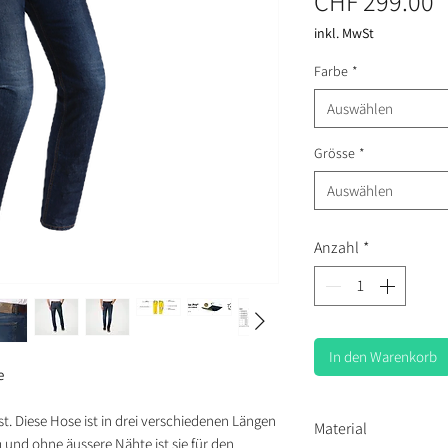
P
CHF 299.00
inkl. MwSt
Farbe
*
Auswählen
Grösse
*
Auswählen
Anzahl
*
In den Warenkorb
e
st. Diese Hose ist in drei verschiedenen Längen
Material
rm und ohne äussere Nähte ist sie für den