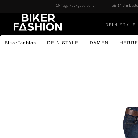
10 Tage Rückgaberecht
bis 14 Uhr beste
DEIN STYLE 
BikerFashion
DEIN STYLE
DAMEN
HERR