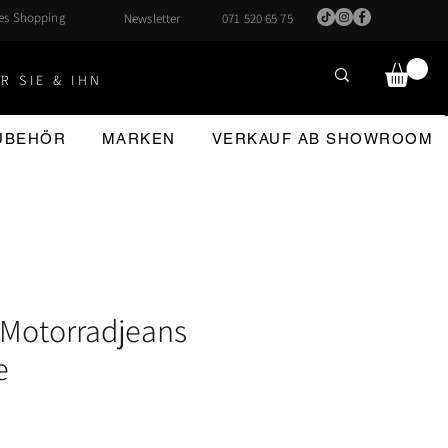
hes Shopping
Newsletter
071 520 65 75
R SIE & IHN
ZUBEHÖR
MARKEN
VERKAUF AB SHOWROOM
Motorradjeans
e