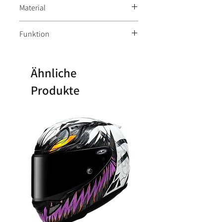
Material
Aussenmaterial: 90% Polyester, 10%
Funktion
Polyurethan / Innenfutter: 95%
Polyester, 5% Polyurethan
herausnehmbares Innenfutter
wasserdicht
Ähnliche
Produkte