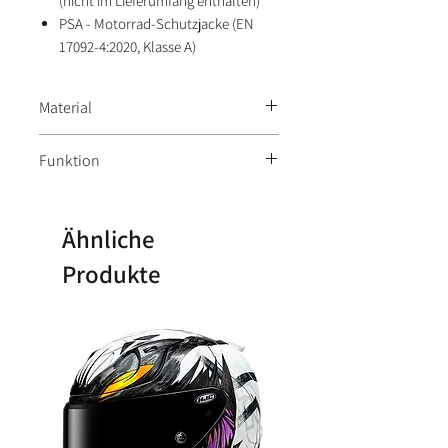
(nicht im Lieferumfang enthalten)
PSA - Motorrad-Schutzjacke (EN
17092-4:2020, Klasse A)
Material
Aussenmaterial: 98% Polyester, 2%
Funktion
sonstige Fasern / Innenfutter: 53%
Polyester, 45% Polyurethan, 2%
herausnehmbares Innenfutter
sonstige Fasern
wasserdicht
Ähnliche
Produkte