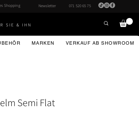
hes Shopping
Newsletter
071 520 65 75
R SIE & IHN
ZUBEHÖR
MARKEN
VERKAUF AB SHOWROOM
elm Semi Flat