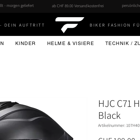
llt - morgen geliefert
persönlic
ab CHF 89.00 Versandkostenfrei
- DEIN AUFTRITT
BIKER FASHION FÜ
EN
KINDER
HELME & VISIERE
TECHNIK / 
HJC C71 H
Black
Artikelnummer: 107H40