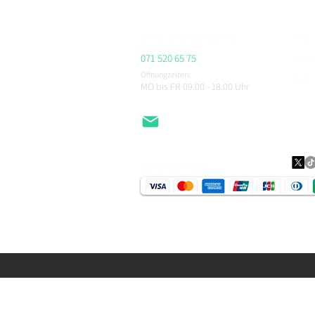
Office & Kundendienst
FAQ
071 520 65 75
Vers
Öffnungzeiten:
AGB
MO bis FR 09.00 - 18.00
Uhr
Impr
Daten
EMail
Zahlungsmittel