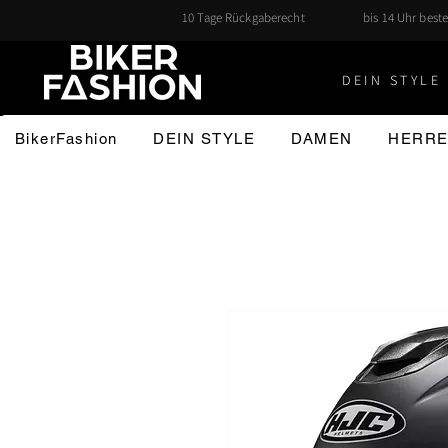
10 Tage Rückgaberecht
bis 14 Uhr beste
DEIN STYLE 
BikerFashion
DEIN STYLE
DAMEN
HERR