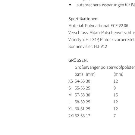
Lautsprecheraussparungen für 
Spezifikationen:
Material: Polycarbonat ECE 22.06
Verschluss: Mikro-Ratschenverschlu
Visiertyp: HJ-34P, Pinlock vorbereitet
Sonnenvisier: HJ-V12
GRÖSSEN:
Größe
Wangenpolster
Kopfpolster
(cm)
(mm)
(mm)
XS
54-55
30
12
S
55-56
25
9
M
57-58
30
15
L
58-59
25
12
XL
60-61
25
12
2XL
62-63
17
7