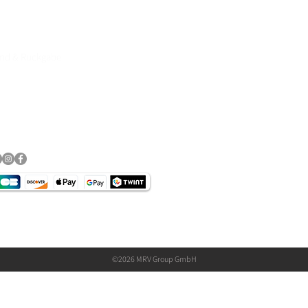
and & Rückgabe
essum
schutz​
©2026 MRV Group GmbH