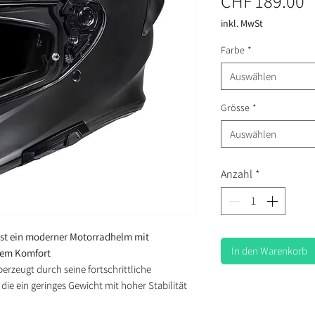
P
CHF 189.00
inkl. MwSt
Farbe
*
Auswählen
Grösse
*
Auswählen
Anzahl
*
ist ein moderner Motorradhelm mit
In den Warenkorb
lem Komfort
rzeugt durch seine fortschrittliche
, die ein geringes Gewicht mit hoher Stabilität