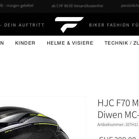
llt - morgen geliefert
persönlic
ab CHF 89.00 Versandkostenfrei
- DEIN AUFTRITT
BIKER FASHION FÜ
EN
KINDER
HELME & VISIERE
TECHNIK / 
HJC F70 M
Diwen MC
Artikelnummer: 107H11