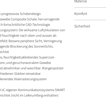
Material
rechts/links
Aussenschale: Fiber
Komfort
h progressives Schalendesign
Innenfutter: Multico
s-Gewebe Composite Schale: hervorragende
Herstellungsart: dur
Lufteinlass: Oberko
h fortschrittliche CAD-Technologie
Sicherheit
Innenschale: EPS
Luftauslass: Hinter
ungssystem: Die wirksame Luftzirkulation von
Innenfutter Eigensc
Prüfzeichen: ECE 22
nd Feuchtigkeit nach oben und aussen ab
waschbar
Verschluss: Doppel-
feld: Bessere periphere Sicht, Verringerung
gende Blockierung des Sonnenlichts.
hichtet
 feuchtigkeitsableitendes Supercool-
ndem, und geruchsneutralem Gewebe
ind abnehmbar und waschbar. Wangenpolster
schiedenen Stärken einsetzbar
dienendes Visierrasterungssystem
die HJC-eigenen Kommunikationssysteme SMART
ichtet (nicht im Lieferumfang enthalten)