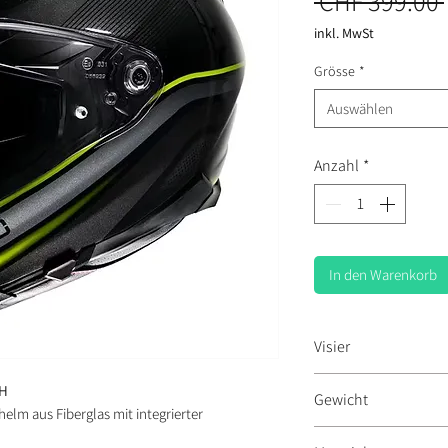
 CHF 399.00 
inkl. MwSt
Grösse
*
Auswählen
Anzahl
*
In den Warenkorb
Visier
Sonnenblende inkl.
3H
Gewicht
Vollvisier, Pinlock-Vi
lm aus Fiberglas mit integrierter
Antibeschlag Scheibe,
1.400 g