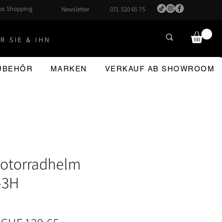
hes Shopping
Newsletter
071 520 65 75
R SIE & IHN
ZUBEHÖR
MARKEN
VERKAUF AB SHOWROOM
otorradhelm
-3H