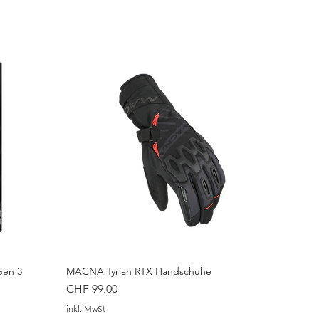
Gen 3
MACNA Tyrian RTX Handschuhe
Preis
CHF 99.00
inkl. MwSt