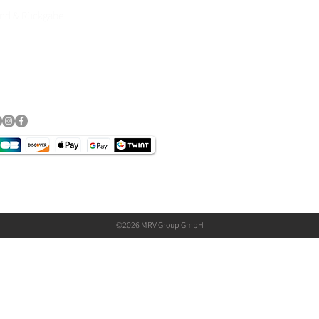
and & Rückgabe
essum
schutz​
©2026 MRV Group GmbH