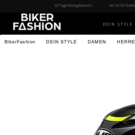
10 Tage Rückgaberecht
bis 14 Uhr beste
DEIN STYLE 
BikerFashion
DEIN STYLE
DAMEN
HERR