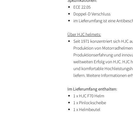
Spezifikationen:
ECE 22.05
Doppel-D Verschluss
im Lieferumfang ist eine Antibes
Über HJC helmets:
Seit 1971 konzentriert sich HJC a
Produktion von Motorradhelmen. D
Produktionserfahrung und innova
weltweiten Erfolg von HJC. HJC ha
und komfortable Hochleistungshe
liefern. Weitere Informationen er
Im Lieferumfang enthalten:
1 x HJC F70 Helm
1 x Pinlockscheibe
1 x Helmbeutel