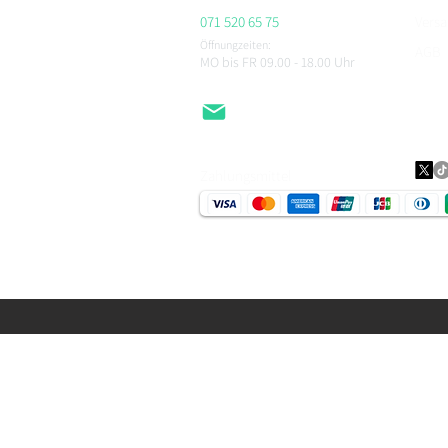
071 520 65 75
Vers
Öffnungzeiten:
AGB
MO bis FR 09.00 - 18.00
Uhr
Impr
Daten
EMail
Zahlungsmittel