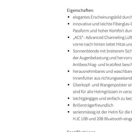
Eigenschaften:
elegantes Erscheinungsbild durc
innovative und leichte Fibergla
Passform und hoher Komfort durc
„ACS“- Advanced Channeling Lüft
vorne nach hinten leitet Hitze u
Sonnenblende mit breiterem Sicht
der Augenbelastung und hervorra
Antibeschlag- und kratzfest besc
herausnehmbares und waschbares,
Innenfutter aus richtungsweise
Überkopf- und Wangenpolster s
sind für alle Helmgrössen in ver
leichtgängiges und einfach zu be
Brillenträgerfreundlich
serienmässig ist der Helm für 
HJC 10B und 20B Bluetooth einger