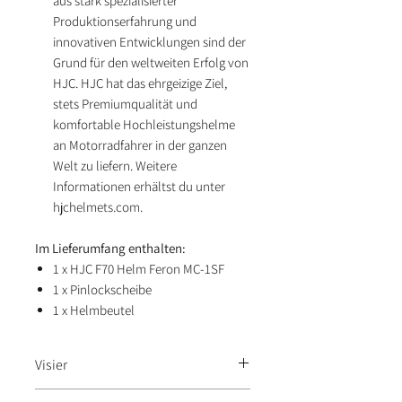
aus stark spezialisierter
Produktionserfahrung und
innovativen Entwicklungen sind der
Grund für den weltweiten Erfolg von
HJC. HJC hat das ehrgeizige Ziel,
stets Premiumqualität und
komfortable Hochleistungshelme
an Motorradfahrer in der ganzen
Welt zu liefern. Weitere
Informationen erhältst du unter
hjchelmets.com.
Im Lieferumfang enthalten:
1 x HJC F70 Helm Feron MC-1SF
1 x Pinlockscheibe
1 x Helmbeutel
Visier
Sonnenblende inkl.