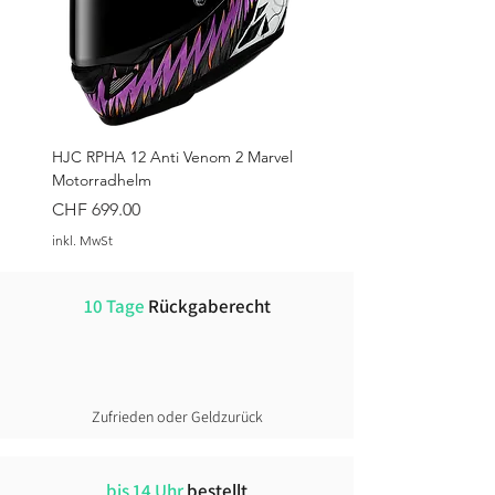
HJC RPHA 12 Anti Venom 2 Marvel
Motorradhelm
Preis
CHF 699.00
inkl. MwSt
10 Tage
Rückgaberecht
Zufrieden oder Geldzurück
bis 14 Uhr
bestellt