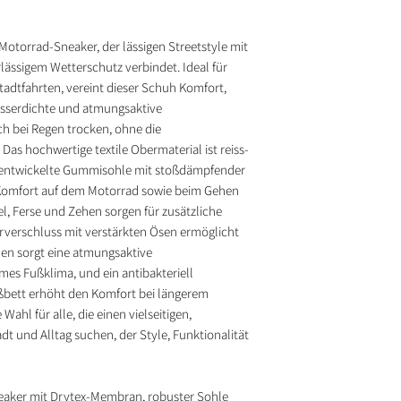
Motorrad‑Sneaker, der lässigen Streetstyle mit
lässigem Wetterschutz verbindet. Ideal für
tadtfahrten, vereint dieser Schuh Komfort,
sserdichte und atmungsaktive
h bei Regen trocken, ohne die
Das hochwertige textile Obermaterial ist reiss‑
ll entwickelte Gummisohle mit stoßdämpfender
Komfort auf dem Motorrad sowie beim Gehen
el, Ferse und Zehen sorgen für zusätzliche
ürverschluss mit verstärkten Ösen ermöglicht
nnen sorgt eine atmungsaktive
mes Fußklima, und ein antibakteriell
bett erhöht den Komfort bei längerem
Wahl für alle, die einen vielseitigen,
t und Alltag suchen, der Style, Funktionalität
eaker mit Drytex‑Membran, robuster Sohle