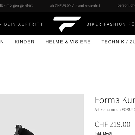
llt - morgen geliefert
persönlic
ab CHF 89.00 Versandkostenfrei
- DEIN AUFTRITT
BIKER FASHION FÜ
EN
KINDER
HELME & VISIERE
TECHNIK / 
Forma Ku
Artikelnummer: FORU
P
CHF 219.00
inkl. MwSt