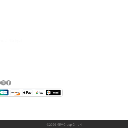
rvice & Top Marken wie
DANE, DIFI,BOWTEX, CARDO,
and & Rückgabe
essum
schutz​
©2026 MRV Group GmbH