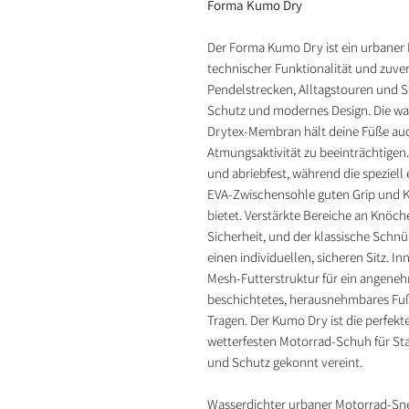
Forma Kumo Dry
Der Forma Kumo Dry ist ein urbaner 
technischer Funktionalität und zuver
Pendelstrecken, Alltagstouren und S
Schutz und modernes Design. Die wa
Drytex‑Membran hält deine Füße auc
Atmungsaktivität zu beeinträchtigen. 
und abriebfest, während die spezie
EVA‑Zwischensohle guten Grip und 
bietet. Verstärkte Bereiche an Knöch
Sicherheit, und der klassische Schn
einen individuellen, sicheren Sitz. I
Mesh‑Futterstruktur für ein angeneh
beschichtetes, herausnehmbares Fuß
Tragen. Der Kumo Dry ist die perfekte 
wetterfesten Motorrad‑Schuh für Stad
und Schutz gekonnt vereint.
Wasserdichter urbaner Motorrad‑Sn