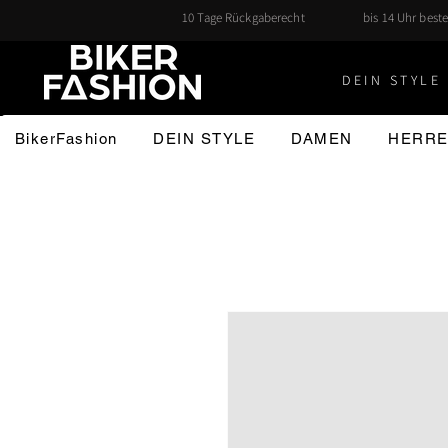
10 Tage Rückgaberecht
bis 14 Uhr beste
DEIN STYLE 
BikerFashion
DEIN STYLE
DAMEN
HERR