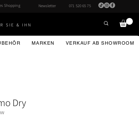
hes Shopping
Newsletter
071 520 65 75
R SIE & IHN
ZUBEHÖR
MARKEN
VERKAUF AB SHOWROOM
mo Dry
40W
reis