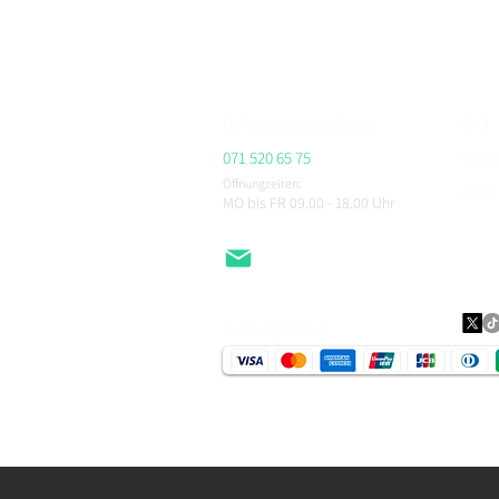
Beratung im Showroom Niederlenz, kompetenter Se
ALPINESTARS, HJC, AIROH, BELL, RICHA, MACNA, 
CHEGEE, PMJ & viele weitere.
Office & Kundendienst
FAQ
071 520 65 75
Vers
Öffnungzeiten:
AGB
MO bis FR 09.00 - 18.00
Uhr
Impr
Daten
EMail
Zahlungsmittel