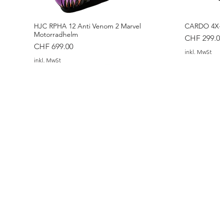
HJC RPHA 12 Anti Venom 2 Marvel
CARDO 4X-
Motorradhelm
Preis
CHF 299.0
Preis
CHF 699.00
inkl. MwSt
inkl. MwSt
HJC i20 VENA Motorradhelm
ALPINESTARS Stella C-1 Air Hose
ALPINESTARS Andes V4 Drystar® Hosen
HJC i20 T
ALPINESTAR
ALPINESTAR