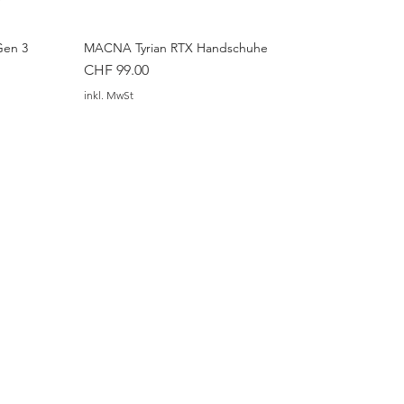
Gen 3
MACNA Tyrian RTX Handschuhe
Preis
CHF 99.00
inkl. MwSt
e Helm
 Hose
Hose
ALPINESTARS C-1 Air Hose
ALPINESTARS Halo Pro Drystar® XF
AIROH J110 Military Green