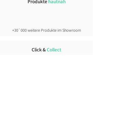
Produkte
hautnah
+30`000 weitere Produkte im Showroom
Click &
Collect
direkt ab Lager
Lust auf News?