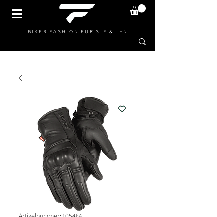
BIKER FASHION FÜR SIE & IHN
Artikelnummer: 105464