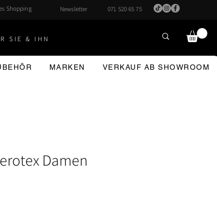
hes Shopping
Newsletter
071 520 65 75
R SIE & IHN
ZUBEHÖR
MARKEN
VERKAUF AB SHOWROOM
 Aerotex Damen
reis