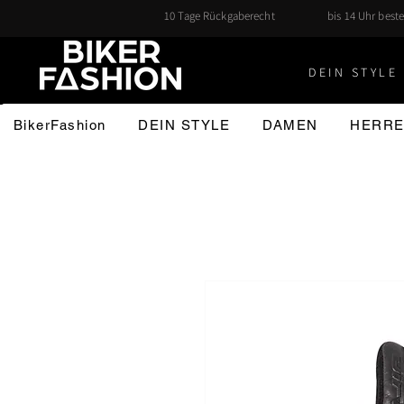
10 Tage Rückgaberecht
bis 14 Uhr beste
DEIN STYLE 
BikerFashion
DEIN STYLE
DAMEN
HERR