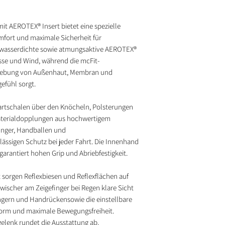
 AEROTEX® Insert bietet eine spezielle
fort und maximale Sicherheit für
 wasserdichte sowie atmungsaktive AEROTEX®
sse und Wind, während die mcFit-
rklebung von Außenhaut, Membran und
gefühl sorgt.
artschalen über den Knöcheln, Polsterungen
aterialdopplungen aus hochwertigem
inger, Handballen und
rlässigen Schutz bei jeder Fahrt. Die Innenhand
arantiert hohen Grip und Abriebfestigkeit.
 sorgen Reflexbiesen und Reflexflächen auf
ischer am Zeigefinger bei Regen klare Sicht
ingern und Handrückensowie die einstellbare
sform und maximale Bewegungsfreiheit.
elenk rundet die Ausstattung ab.