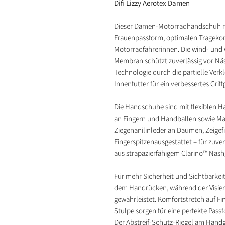
Difi Lizzy Aerotex Damen
Dieser Damen-Motorradhandschuh mit
Frauenpassform, optimalen Tragekom
Motorradfahrerinnen. Die wind- und
Membran schützt zuverlässig vor Nä
Technologie durch die partielle Ve
Innenfutter für ein verbessertes Griff
Die Handschuhe sind mit flexiblen H
an Fingern und Handballen sowie M
Ziegenanilinleder an Daumen, Zeigef
Fingerspitzenausgestattet – für zuve
aus strapazierfähigem Clarino™ Nashg
Für mehr Sicherheit und Sichtbarkeit
dem Handrücken, während der Visierw
gewährleistet. Komfortstretch auf F
Stulpe sorgen für eine perfekte Pas
Der Abstreif-Schutz-Riegel am Handg