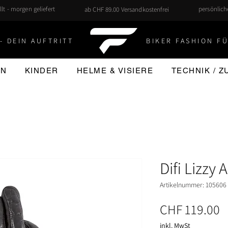
llt - morgen geliefert
persönlic
ab CHF 89.00 Versandkostenfrei
- DEIN AUFTRITT
BIKER FASHION FÜ
EN
KINDER
HELME & VISIERE
TECHNIK / 
Difi Lizzy
Artikelnummer: 105606
P
CHF 119.00
inkl. MwSt