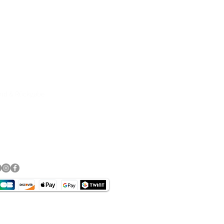
e Motorradbekleidung, Helme,
89, Click& Collect persönliche
rvice & Top Marken wie
DANE, DIFI,BOWTEX, CARDO,
and & Rückgabe
essum
schutz​