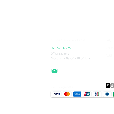
Bei BikerFashion.ch findest du stylische & sicher
Protektoren & Zubehör – versandkostenfrei ab CHF 
Beratung im Showroom Niederlenz, kompetenter Se
ALPINESTARS, HJC, AIROH, BELL, RICHA, MACNA, 
CHEGEE, PMJ & viele weitere.
Office & Kundendienst
FAQ
071 520 65 75
Vers
Öffnungzeiten:
AGB
MO bis FR 09.00 - 18.00
Uhr
Impr
Daten
EMail
Zahlungsmittel