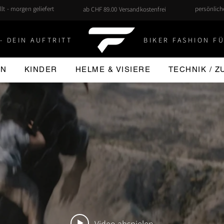
llt - morgen geliefert
persönlic
ab CHF 89.00 Versandkostenfrei
- DEIN AUFTRITT
BIKER FASHION FÜ
EN
KINDER
HELME & VISIERE
TECHNIK / 
Video abspielen