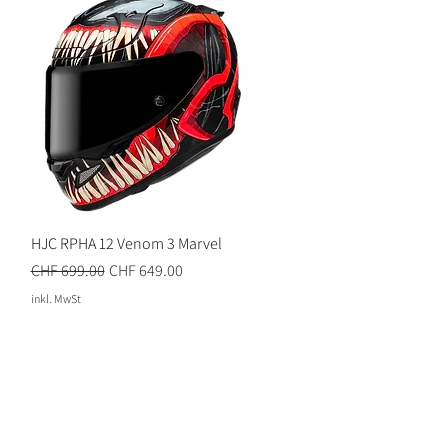
HJC RPHA 12 Venom 3 Marvel
Standardpreis
Sale-Preis
CHF 699.00
CHF 649.00
inkl. MwSt
News?