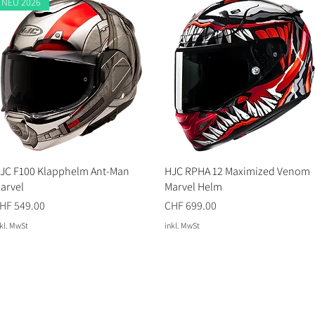
NEU 2026
JC F100 Klapphelm Ant-Man
HJC RPHA 12 Maximized Venom
arvel
Marvel Helm
reis
Preis
HF 549.00
CHF 699.00
kl. MwSt
inkl. MwSt
Lust auf 
Store für hochwertige
.