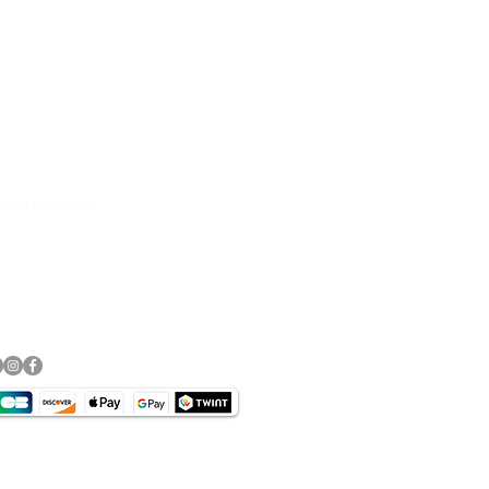
e Motorradbekleidung, Helme,
89, Click& Collect persönliche
rvice & Top Marken wie
DANE, DIFI,BOWTEX, CARDO,
and & Rückgabe
essum
schutz​