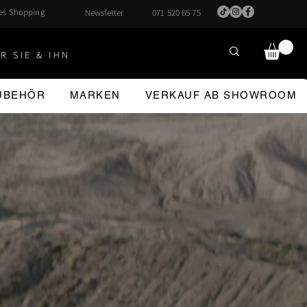
hes Shopping
Newsletter
071 520 65 75
R SIE & IHN
ZUBEHÖR
MARKEN
VERKAUF AB SHOWROOM