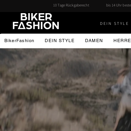
10 Tage Rückgaberecht
bis 14 Uhr beste
DEIN STYLE 
BikerFashion
DEIN STYLE
DAMEN
HERR