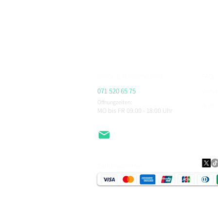
Bei BikerFashion.ch findest du stylische & sicher
Protektoren & Zubehör – versandkostenfrei ab CHF 
Beratung im Showroom Niederlenz, kompetenter Se
ALPINESTARS, HJC, AIROH, BELL, RICHA, MACNA, 
CHEGEE, PMJ & viele weitere.
Office & Kundendienst
FAQ
071 520 65 75
Vers
Öffnungzeiten:
AGB
MO bis FR 09.00 - 18.00
Uhr
Impr
Daten
EMail
Zahlungsmittel