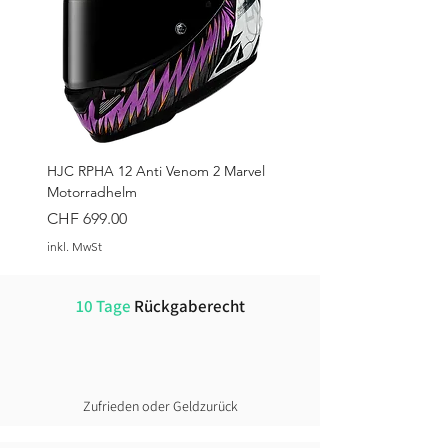
freuen uns auf deinen Besuch!
HJC RPHA 12 Anti Venom 2 Marvel
Motorradhelm
Preis
CHF 699.00
inkl. MwSt
10 Tage
Rückgaberecht
Zufrieden oder Geldzurück