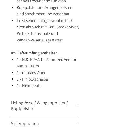
schnell trocknende Funktion.
Kopfpolster und Wangenpolster
sind abnehmbar und waschbar.
Er ist serienmäßig sowohl mit 2D
clear als auch mit Dark Smoke Visier,
Pinlock, Kinnschutz und
Windabweiser ausgestattet.
Im Lieferumfang enthalten:
1 x HJC RPHA 12 Maximized Venom
Marvel Helm
1 x dunkles Visier
1 x Pinlockscheibe
1 x Helmbeutel
Helmgrösse / Wangenpolster /
Kopfpolster
Grösse
Wangenploster
Kopfpolster
Visieroptionen