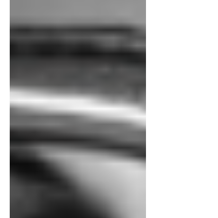
Donington Park endlich ganz oben auf dem
Podest, sein allererster WorldSBK-Sieg, und
gleichzeitig sein erster Sieg überhaupt in einer
Weltmeisterschaftsklasse. Und mit dab