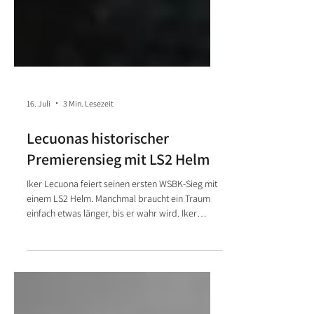
16. Juli
3 Min. Lesezeit
Lecuonas historischer
Premierensieg mit LS2 Helm
Iker Lecuona feiert seinen ersten WSBK-Sieg mit
einem LS2 Helm. Manchmal braucht ein Traum
einfach etwas länger, bis er wahr wird. Iker
Lecuona weiss das besser als die meisten: Nach
140 Rennen in der Superbike-Weltmeisterschaft
stand der Spanier vom Aruba.it Racing-Ducati-
Team beim Prosecco DOC UK Round in