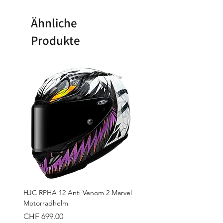
Extrem entzündbares Aerosol.
Behälter steht unter Druck: Kann
Ähnliche
bei Erwärmung bersten.
Produkte
Verursacht Hautreizungen.
Kann Schläfrigkeit und
Benommenheit verursachen.
Giftig für Wasserorganismen, mit
langfristiger Wirkung.
HJC RPHA 12 Anti Venom 2 Marvel
Motorradhelm
Preis
CHF 699.00