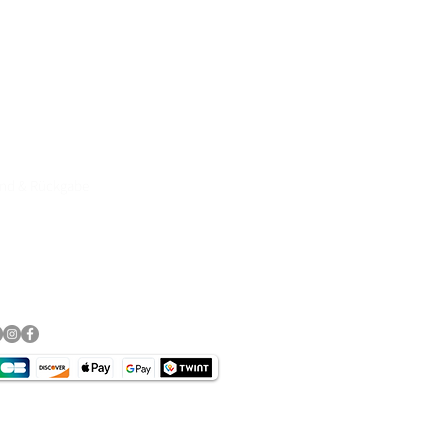
e Motorradbekleidung, Helme,
89, Click& Collect persönliche
rvice & Top Marken wie
DANE, DIFI,BOWTEX, CARDO,
and & Rückgabe
essum
schutz​