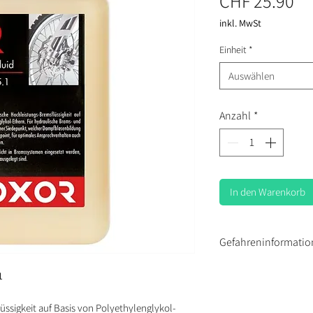
Pr
CHF 25.90
inkl. MwSt
Einheit
*
Auswählen
Anzahl
*
In den Warenkorb
Gefahreninformatio
1
Kann vermutlich 
schädigen.
ssigkeit auf Basis von Polyethylenglykol-