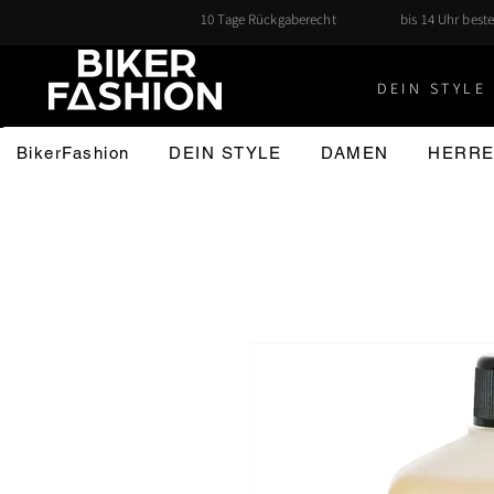
10 Tage Rückgaberecht
bis 14 Uhr beste
DEIN STYLE 
BikerFashion
DEIN STYLE
DAMEN
HERR