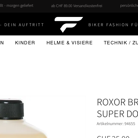
llt - morgen geliefert
persönlic
ab CHF 89.00 Versandkostenfrei
- DEIN AUFTRITT
BIKER FASHION FÜ
EN
KINDER
HELME & VISIERE
TECHNIK / 
ROXOR BR
SUPER DO
Artikelnummer: 94655