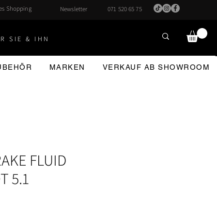
hes Shopping
Newsletter
071 520 65 75
R SIE & IHN
ZUBEHÖR
MARKEN
VERKAUF AB SHOWROOM
AKE FLUID
T 5.1