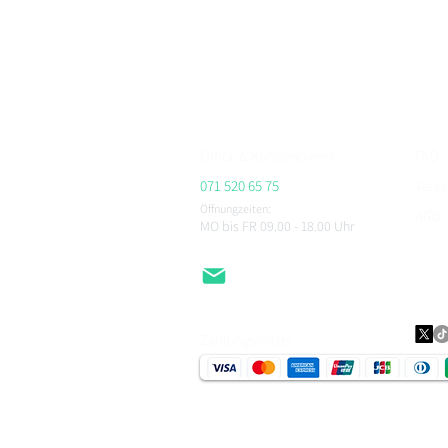
Bei BikerFashion.ch findest du stylische & sicher
Protektoren & Zubehör – versandkostenfrei ab CHF 
Beratung im Showroom Niederlenz, kompetenter Se
ALPINESTARS, HJC, AIROH, BELL, RICHA, MACNA, 
CHEGEE, PMJ & viele weitere.
Office & Kundendienst
FAQ
071 520 65 75
Vers
Öffnungzeiten:
AGB
MO bis FR 09.00 - 18.00
Uhr
Impr
Daten
EMail
Zahlungsmittel