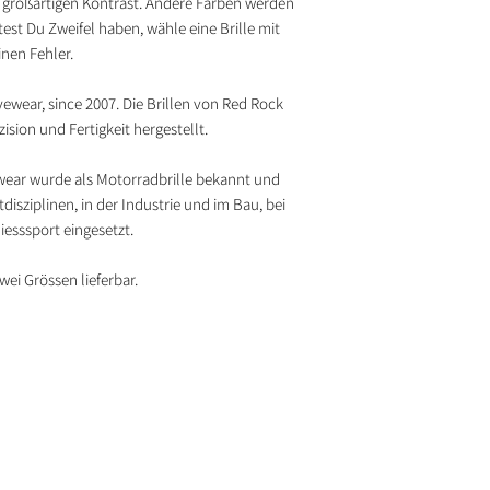
t großartigen Kontrast. Andere Farben werden
Material, das über 
test Du Zweifel haben, wähle eine Brille mit
Eigenschaften verfü
nen Fehler.
Bruchfestigkeit aufw
ewear, since 2007. Die Brillen von Red Rock
100 Prozent UV-Sch
sion und Fertigkeit hergestellt.
Alle Brillen sind mi
– für maximalen Sch
ear wurde als Motorradbrille bekannt und
disziplinen, in der Industrie und im Bau, bei
Aerodynamisches D
esssport eingesetzt.
Die durchdachte For
durch. Egal, ob auf 
zwei Grössen lieferbar.
oder Hundeschlitten
Fahrtwind effektiv v
Perfekter Sitz
Zweiradsportler lieb
unter jeden Helm pa
geformten Bügel en
Druckstellen.