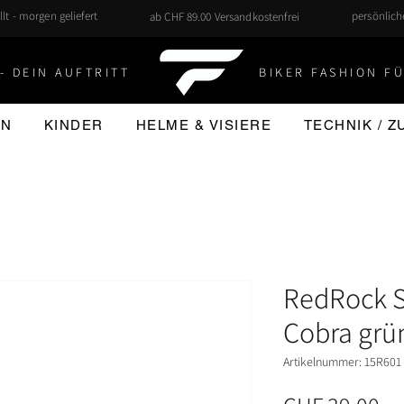
llt - morgen geliefert
persönlic
ab CHF 89.00 Versandkostenfrei
- DEIN AUFTRITT
BIKER FASHION FÜ
EN
KINDER
HELME & VISIERE
TECHNIK / 
RedRock S
Cobra grü
Artikelnummer: 15R601