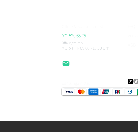
CHEGEE, PMJ & viele weitere.
Office & Kundendienst
FAQ
071 520 65 75
Vers
Öffnungzeiten:
AGB
MO bis FR 09.00 - 18.00
Uhr
Impr
Daten
EMail
Zahlungsmittel