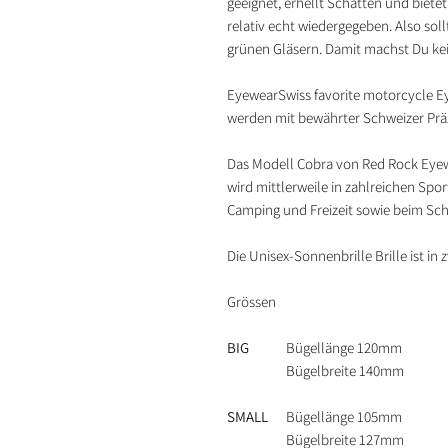
geeignet, erhellt Schatten und biete
relativ echt wiedergegeben. Also soll
grünen Gläsern. Damit machst Du kei
EyewearSwiss favorite motorcycle Ey
werden mit bewährter Schweizer Präzi
Das Modell Cobra von Red Rock Eyew
wird mittlerweile in zahlreichen Sport
Camping und Freizeit sowie beim Schi
Die Unisex-Sonnenbrille Brille ist in 
Grössen
BIG
Bügellänge 120mm
Bügelbreite 140mm
SMALL
Bügellänge 105mm
Bügelbreite 127mm