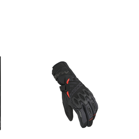
Gewicht – 18 g beim kleinen
er grossen Version – ist die Brille
 Tragedauer kaum noch spürbar.