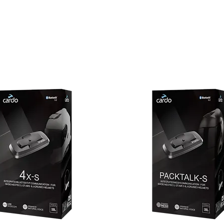
Ultraleicht
Mit ihrem geringen 
Modell und 22 g bei d
bereits nach kurzer