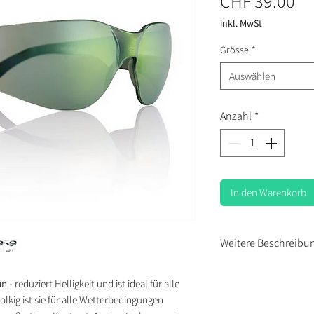
Pr
CHF 39.00
inkl. MwSt
Grösse
*
Auswählen
Anzahl
*
In den Warenkorb
Weitere Beschreibu
Swiss made
ün -
reduziert Helligkeit und ist ideal für alle
Wir setzen auf beste
olkig ist sie für alle Wetterbedingungen
Brillen bestehen zu