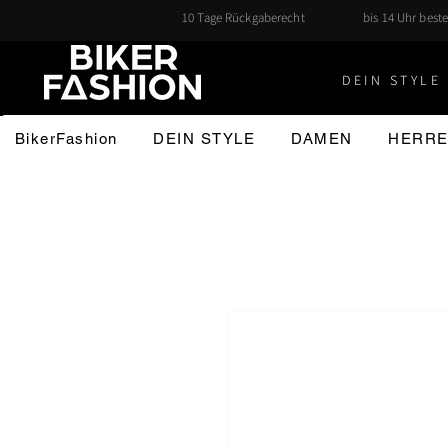
10 Tage Rückgaberecht
bis 14 Uhr beste
DEIN STYLE 
BikerFashion
DEIN STYLE
DAMEN
HERR