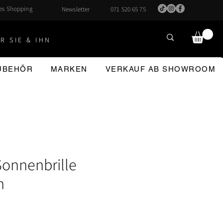
hes Shopping
Newsletter
071 520 65 75
R SIE & IHN
ZUBEHÖR
MARKEN
VERKAUF AB SHOWROOM
onnenbrille
n