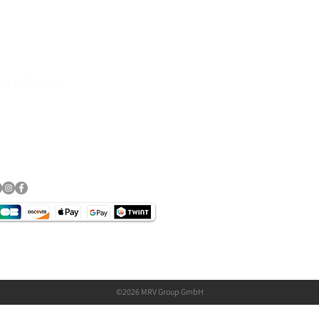
and & Rückgabe
essum
schutz​
©2026 MRV Group GmbH