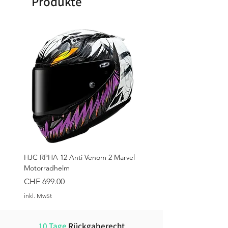
Produkte
HJC RPHA 12 Anti Venom 2 Marvel
Motorradhelm
Preis
CHF 699.00
inkl. MwSt
10 Tage
Rückgaberecht