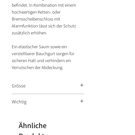
befindet. In Kombination mit einem
hochwertigen Ketten- oder
Bremsscheibenschloss mit
Alarmfunktion lässt sich der Schutz
zusätzlich erhöhen.
Ein elastischer Saum sowie ein
verstellbarer Bauchgurt sorgen für
sicheren Halt und verhindern ein
Verrutschen der Abdeckung.
Grösse
Small: 203 cm Länge, 83 cm Breite
Wichtig
und 119 cm Höhe
Die Abdeckung darf nicht mit
heißen Auspuffanlagen, Motorteilen
Ähnliche
oder scharfen Gegenständen in
Kontakt kommen.