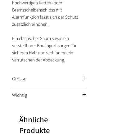
hochwertigen Ketten- oder
Bremsscheibenschloss mit
Alarmfunktion lässt sich der Schutz
zusätzlich erhöhen.
Ein elastischer Saum sowie ein
verstellbarer Bauchgurt sorgen für
sicheren Halt und verhindern ein
Verrutschen der Abdeckung.
Grösse
Small: 203 cm Länge, 83 cm Breite
Wichtig
und 119 cm Höhe
Die Abdeckung darf nicht mit
heißen Auspuffanlagen, Motorteilen
Ähnliche
oder scharfen Gegenständen in
Produkte
Kontakt kommen.