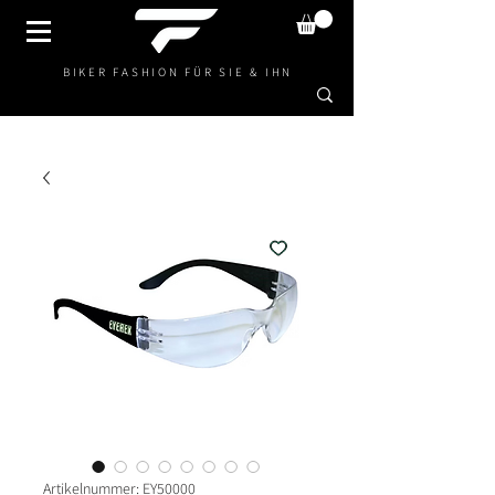
BIKER FASHION FÜR SIE & IHN
Artikelnummer: EY50000