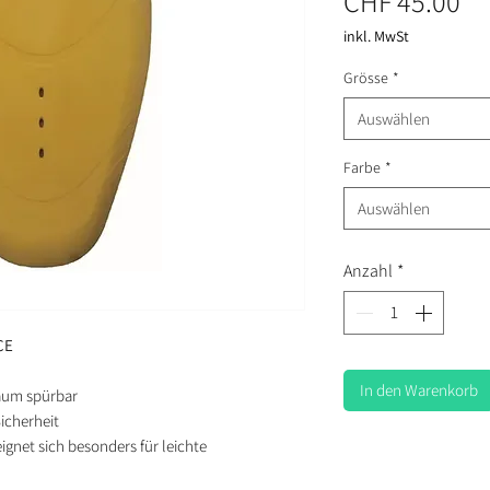
Pr
CHF 45.00
inkl. MwSt
Grösse
*
Auswählen
Farbe
*
Auswählen
Anzahl
*
CE
In den Warenkorb
aum spürbar
icherheit
ignet sich besonders für leichte