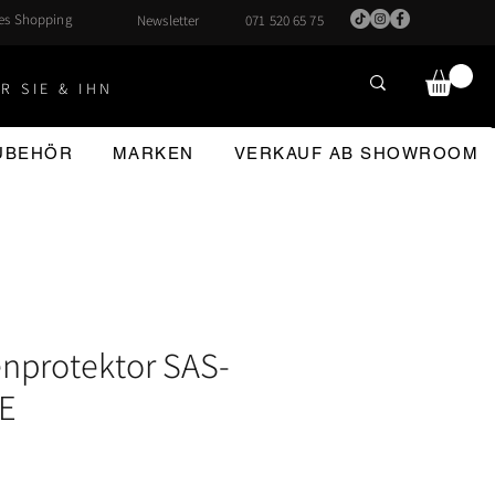
hes Shopping
Newsletter
071 520 65 75
R SIE & IHN
ZUBEHÖR
MARKEN
VERKAUF AB SHOWROOM
enprotektor SAS-
CE