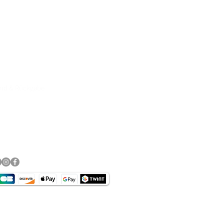
e Motorradbekleidung, Helme,
89, Click& Collect persönliche
rvice & Top Marken wie
DANE, DIFI,BOWTEX, CARDO,
and & Rückgabe
essum
schutz​