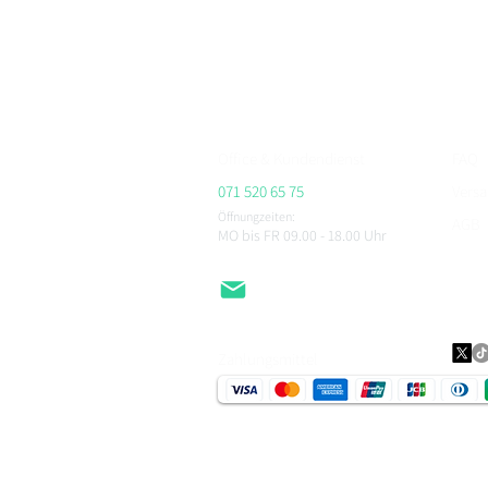
Bei BikerFashion.ch findest du stylische & sicher
Protektoren & Zubehör – versandkostenfrei ab CHF 
Beratung im Showroom Niederlenz, kompetenter Se
ALPINESTARS, HJC, AIROH, BELL, RICHA, MACNA, 
CHEGEE, PMJ & viele weitere.
Office & Kundendienst
FAQ
071 520 65 75
Vers
Öffnungzeiten:
AGB
MO bis FR 09.00 - 18.00
Uhr
Impr
Daten
EMail
Zahlungsmittel