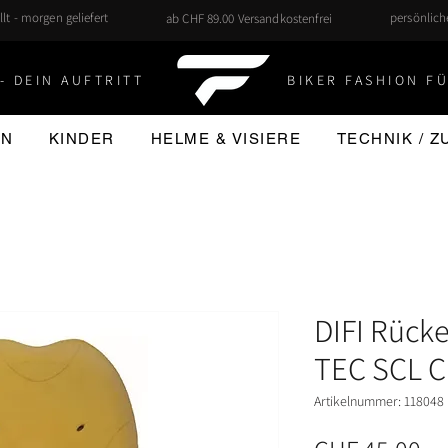
llt - morgen geliefert
persönlic
ab CHF 89.00 Versandkostenfrei
- DEIN AUFTRITT
BIKER FASHION FÜ
EN
KINDER
HELME & VISIERE
TECHNIK / 
DIFI Rück
TEC SCL 
Artikelnummer: 118048