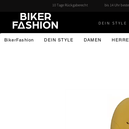
10 Tage Rückgaberecht
bis 14 Uhr beste
DEIN STYLE 
BikerFashion
DEIN STYLE
DAMEN
HERR