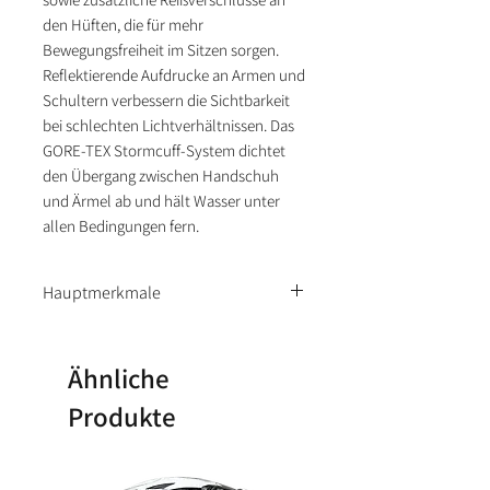
den Hüften, die für mehr
Bewegungsfreiheit im Sitzen sorgen.
Reflektierende Aufdrucke an Armen und
Schultern verbessern die Sichtbarkeit
bei schlechten Lichtverhältnissen. Das
GORE-TEX Stormcuff-System dichtet
den Übergang zwischen Handschuh
und Ärmel ab und hält Wasser unter
allen Bedingungen fern.
Hauptmerkmale
2-lagige GORE-TEX-
Laminatkonstruktion
Ähnliche
Aquaguard YKK-
Produkte
Brustbelüftungsreißverschlüsse
Hintere Belüftungsöffnung
Neue YKK Vislon-Reißverschlüsse