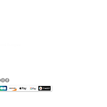
e Motorradbekleidung, Helme,
89, Click& Collect persönliche
rvice & Top Marken wie
DANE, DIFI,BOWTEX, CARDO,
and & Rückgabe
essum
schutz​