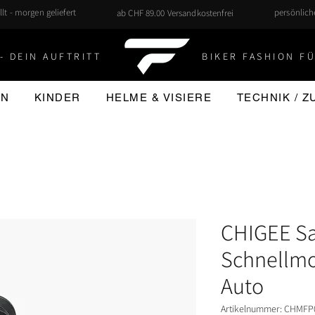
llt - morgen geliefert
persönlic
ab CHF 89.00 Versandkostenfrei
- DEIN AUFTRITT
BIKER FASHION FÜ
EN
KINDER
HELME & VISIERE
TECHNIK / 
CHIGEE S
Schnellmo
Auto
Artikelnummer: CHMFP