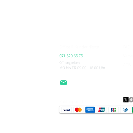
Bei BikerFashion.ch findest du stylische & sicher
Protektoren & Zubehör – versandkostenfrei ab CHF 
Beratung im Showroom Niederlenz, kompetenter Se
ALPINESTARS, HJC, AIROH, BELL, RICHA, MACNA, 
CHEGEE, PMJ & viele weitere.
Office & Kundendienst
FAQ
071 520 65 75
Vers
Öffnungzeiten:
AGB
MO bis FR 09.00 - 18.00
Uhr
Impr
Daten
EMail
Zahlungsmittel