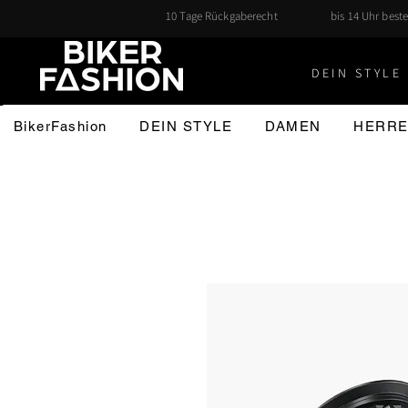
10 Tage Rückgaberecht
bis 14 Uhr beste
DEIN STYLE 
BikerFashion
DEIN STYLE
DAMEN
HERR