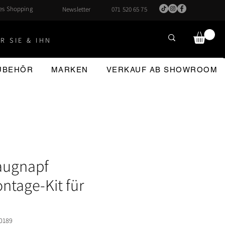
hes Shopping
Newsletter
071 520 65 75
R SIE & IHN
ZUBEHÖR
MARKEN
VERKAUF AB SHOWROOM
augnapf
ntage-Kit für
0189