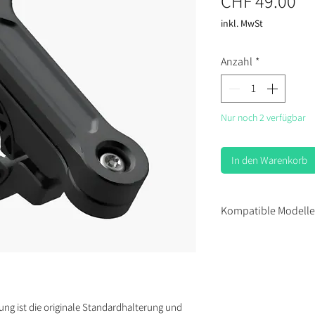
Pr
CHF 49.00
inkl. MwSt
Anzahl
*
Nur noch 2 verfügbar
In den Warenkorb
Kompatible Modelle
AIO-5 Lite
AIO-5 Play
AIO-6 Max
AIO-6 LTE
XR-2
ung ist die originale Standardhalterung und