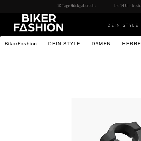
10 Tage Rückgaberecht
bis 14 Uhr beste
DEIN STYLE 
BikerFashion
DEIN STYLE
DAMEN
HERR