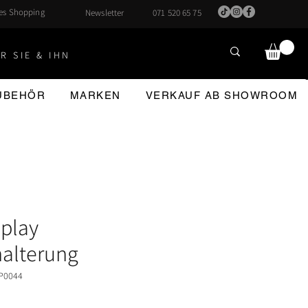
hes Shopping
Newsletter
071 520 65 75
R SIE & IHN
ZUBEHÖR
MARKEN
VERKAUF AB SHOWROOM
splay
halterung
P0044