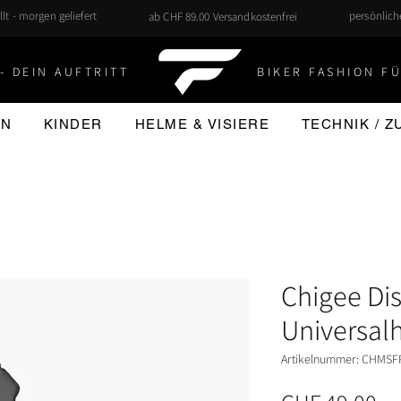
llt - morgen geliefert
persönlic
ab CHF 89.00 Versandkostenfrei
- DEIN AUFTRITT
BIKER FASHION FÜ
EN
KINDER
HELME & VISIERE
TECHNIK / 
Chigee Di
Universal
Artikelnummer: CHMSF