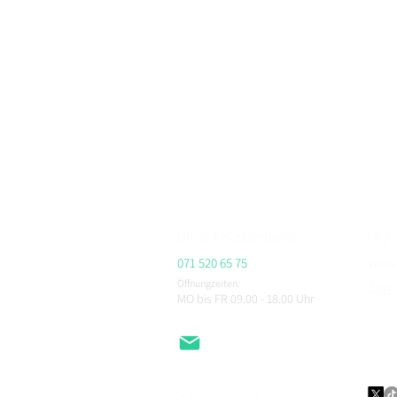
BikerFashion.ch – dein Schweizer Premium Marken 
Motorradbekleidung, Motorradhelme und Zubehör
Bei BikerFashion.ch findest du stylische & sicher
Protektoren & Zubehör – versandkostenfrei ab CHF 
Beratung im Showroom Niederlenz, kompetenter Se
ALPINESTARS, HJC, AIROH, BELL, RICHA, MACNA, 
CHEGEE, PMJ & viele weitere.
Office & Kundendienst
FAQ
071 520 65 75
Vers
Öffnungzeiten:
AGB
MO bis FR 09.00 - 18.00
Uhr
Impr
Daten
EMail