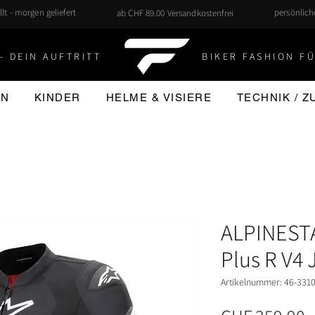
llt - morgen geliefert
persönlic
ab CHF 89.00 Versandkostenfrei
- DEIN AUFTRITT
BIKER FASHION FÜ
EN
KINDER
HELME & VISIERE
TECHNIK / 
ALPINESTA
Plus R V4 
Artikelnummer: 46-331