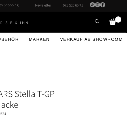
hes Shopping
Newsletter
071 520 65 75
R SIE & IHN
ZUBEHÖR
MARKEN
VERKAUF AB SHOWROOM
RS Stella T-GP
Jacke
0524