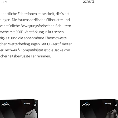
Schutz
Jacke
80 g Ärmel) für 
Polygewebe mit 6
Wetterbedingun
Bereichen
Integrierte DFS L
ür sportliche Fahrerinnen entwickelt, die Wert
Sportliche Passf
Innenmaterial
zusätzliche Reib
 legen. Die frauenspezifische Silhouette und
Armen für maxim
Mesh-Innenfutter
CE-geprüfte Nucl
ne natürliche Bewegungsfreiheit an Schultern
und Brustprotek
Schultern und El
webe mit 600D-Verstärkung in kritischen
Tech-Air® Ready f
estigkeit, und die abnehmbare Thermoweste
Tech-Air® 5 oder 
dlichen Wetterbedingungen. Mit CE-zertifizierten
enthalten)
r Tech-Air®-Kompatibilität ist die Jacke von
 sicherheitsbewusste Fahrerinnen.