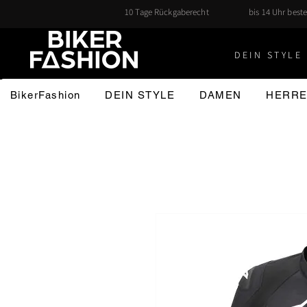
10 Tage Rückgaberecht
bis 14 Uhr beste
DEIN STYLE 
BikerFashion
DEIN STYLE
DAMEN
HERR