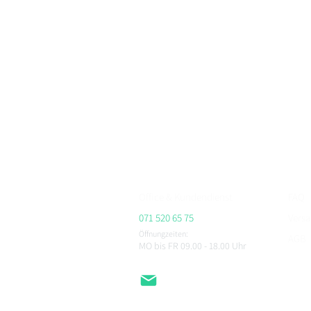
BikerFashion.ch – dein Schweizer Premium Marken 
Motorradbekleidung, Motorradhelme und Zubehör
Bei BikerFashion.ch findest du stylische & sicher
Protektoren & Zubehör – versandkostenfrei ab CHF 
Beratung im Showroom Niederlenz, kompetenter Se
ALPINESTARS, HJC, AIROH, BELL, RICHA, MACNA, 
CHEGEE, PMJ & viele weitere.
Office & Kundendienst
FAQ
071 520 65 75
Vers
Öffnungzeiten:
AGB
MO bis FR 09.00 - 18.00
Uhr
Impr
Daten
EMail