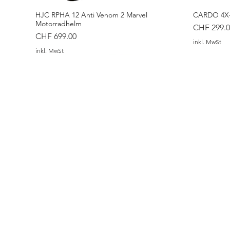
HJC RPHA 12 Anti Venom 2 Marvel
CARDO 4X-
Motorradhelm
Preis
CHF 299.0
Preis
CHF 699.00
inkl. MwSt
inkl. MwSt
HJC i20 VENA Motorradhelm
ALPINESTARS Stella C-1 Air Hose
ALPINESTARS Andes V4 Drystar® Hosen
HJC i20 T
ALPINESTAR
ALPINESTAR
(kurz)
Hosen
Preis
Preis
Preis
Preis
CHF 299.00
CHF 179.90
CHF 299.0
CHF 629.9