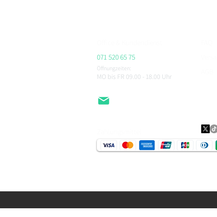
CHEGEE, PMJ & viele weitere.
Office & Kundendienst
FAQ
071 520 65 75
Vers
Öffnungzeiten:
AGB
MO bis FR 09.00 - 18.00
Uhr
Impr
Daten
EMail
Zahlungsmittel