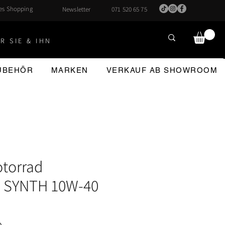
hes Shopping
Newsletter
071 520 65 75
R SIE & IHN
ZUBEHÖR
MARKEN
VERKAUF AB SHOWROOM
torrad
l SYNTH 10W-40