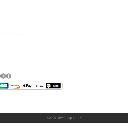
and & Rückgabe
essum
schutz​
©2026 MRV Group GmbH