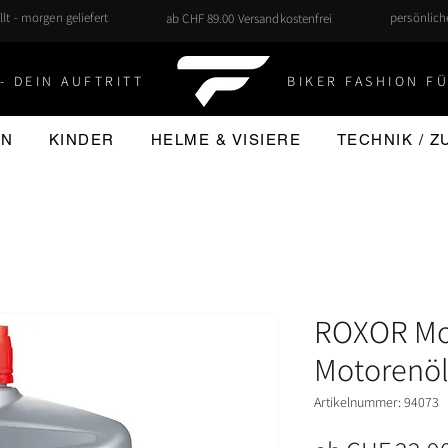
llt - morgen geliefert
persönlic
ab CHF 89.00 Versandkostenfrei
- DEIN AUFTRITT
BIKER FASHION FÜ
EN
KINDER
HELME & VISIERE
TECHNIK / 
ROXOR Mo
Motorenö
Artikelnummer: 94073