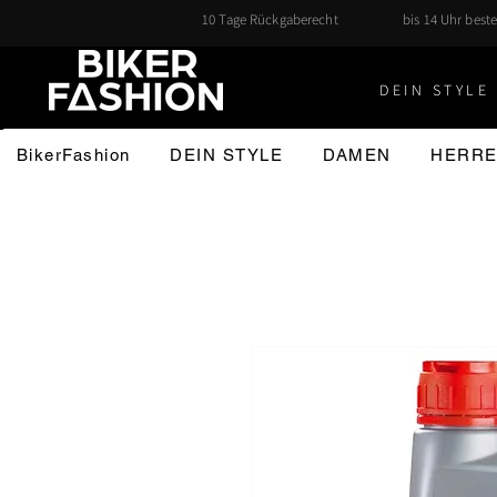
10 Tage Rückgaberecht
bis 14 Uhr beste
DEIN STYLE 
BikerFashion
DEIN STYLE
DAMEN
HERR