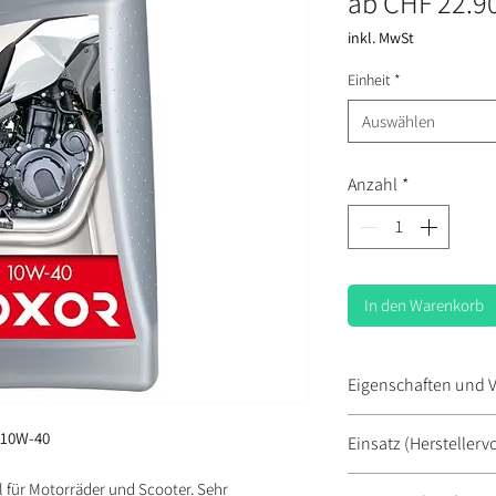
ab
CHF 22.9
inkl. MwSt
Einheit
*
Auswählen
Anzahl
*
In den Warenkorb
Eigenschaften und V
● synthetisches 4-T
 10W-40
Einsatz (Herstellerv
● sehr temperatur- 
● geeignet für Kup
● für leistungsstar
 für Motorräder und Scooter. Sehr