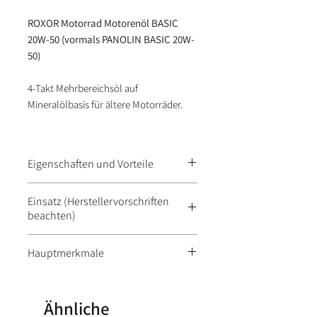
ROXOR Motorrad Motorenöl BASIC
20W-50 (vormals PANOLIN BASIC 20W-
50)
4-Takt Mehrbereichsöl auf
Mineralölbasis für ältere Motorräder.
Eigenschaften und Vorteile
● 4-Takt Mehrbereichsöl auf
Einsatz (Herstellervorschriften
Mineralölbasis für ältere Motorräder
beachten)
● temperatur- und scherstabil
● ist eine Kombination
● für 4-Takt-Benzinmotoren in
Hauptmerkmale
ausgewählter Basisöle mit
Motorrädern
bewährten Additiven
Viskosität:
20W-50
● bietet dank der Wirkstoffe gegen
Ähnliche
Alterung, Korrosion und Verschleiss