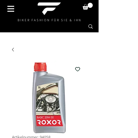
BIKER FASHION FÜR SIE & IHN
Artikelnummer: 94058