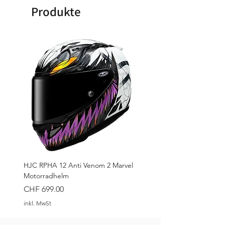
Spezifikation:
API SN, JASO
zuverlässigen Schutz
Produkte
MA 2
● verhindert aufgrund optimierter
Additive jegliche Kalt-, Heiss- und
Einsatzgebiet:
Classic Bikes
Schwarzschlammbildung
● gewährleistet sichere Schmierung
des Motors
HJC RPHA 12 Anti Venom 2 Marvel
Motorradhelm
Preis
CHF 699.00
inkl. MwSt