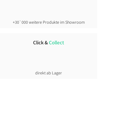
athletischer → keine Nummer
Grösser
schlanke Fahrer → plus 1 Grösse
+30`000 weitere Produkte im Showroom
kräftiger gebaut oder Layering →
eher Zwei Nummer grösser.
Click &
Collect
direkt ab Lager
Lust auf News?